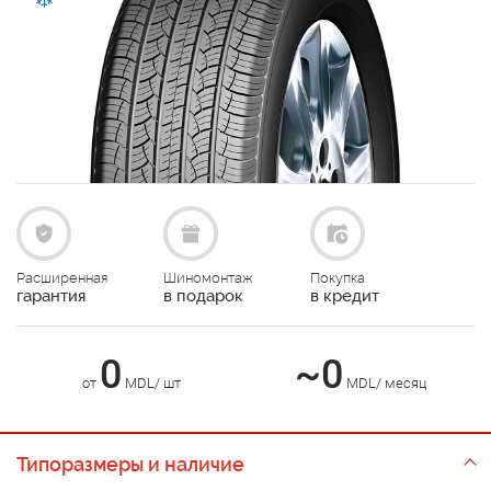
Расширенная
Шиномонтаж
Покупка
гарантия
в подарок
в кредит
0
~0
от
MDL/ шт
MDL/ месяц
Типоразмеры и наличие