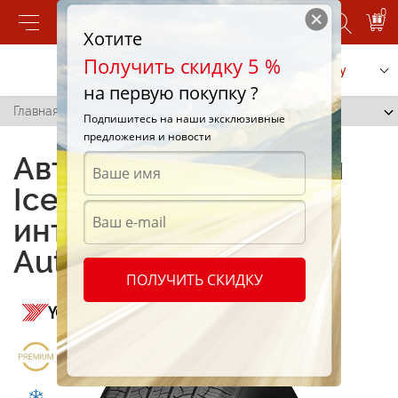
0
Хотите
Получить скидку 5 %
Позвонить
Заказать услугу
на первую покупку ?
Главная
/
IceGUARD IG20
Подпишитесь на наши эксклюзивные
предложения и новости
Автомобильные шины
IceGUARD IG20 в
интернет-магазине
Autoshina.md
ПОЛУЧИТЬ СКИДКУ