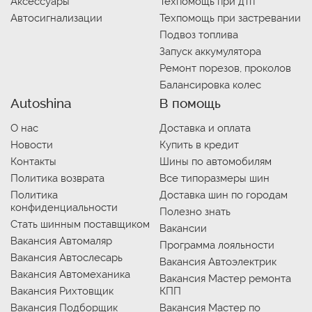
Аксессуары
Техпомощь при дтп
Автосигнализации
Техпомощь при застревании
Подвоз топлива
Запуск аккумулятора
Ремонт порезов, проколов
Балансировка колес
Autoshina
В помощь
О нас
Доставка и оплата
Новости
Купить в кредит
Контакты
Шины по автомобилям
Политика возврата
Все типоразмеры шин
Политика
Доставка шин по городам
конфиденциальности
Полезно знать
Стать шинным поставщиком
Вакансии
Вакансия Автомаляр
Программа лояльности
Вакансия Автослесарь
Вакансия Автоэлектрик
Вакансия Автомеханика
Вакансия Мастер ремонта
Вакансия Рихтовщик
КПП
Вакансия Подборщик
Вакансия Мастер по