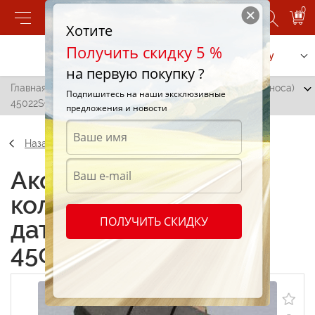
0
Хотите
Получить скидку 5 %
Позвонить
Заказать услугу
на первую покупку ?
Главная
/
HONDA - колодки передние ( С датчиком износа)
Подпишитесь на наши эксклюзивные
45022S9VA01
предложения и новости
Назад
Аксессуары HONDA -
колодки передние ( С
ПОЛУЧИТЬ СКИДКУ
датчиком износа)
45022S9VA01