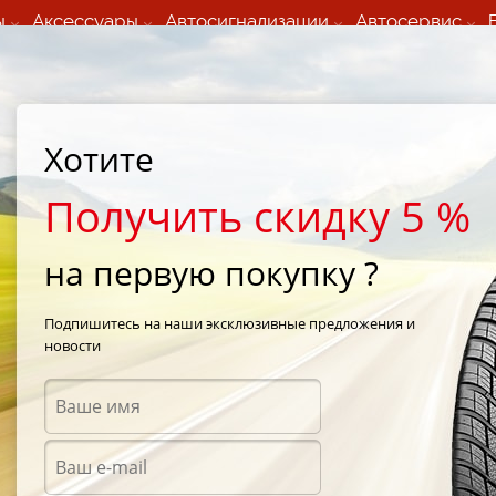
ы
Аксессуары
Автосигнализации
Автосервис
60 066 000
+373 60 608 000
ьный шиномонтаж 24/7
Автосервис в кишиневе
осуточно по всем
(Пн-Пт) с 9:00 - 19:00
Хотите
нам)
(Сб) 09:00-19:00
Strada Calea Basarabiei 44
Получить скидку 5 %
на первую покупку ?
Подпишитесь на наши эксклюзивные предложения и
новости
Аксес