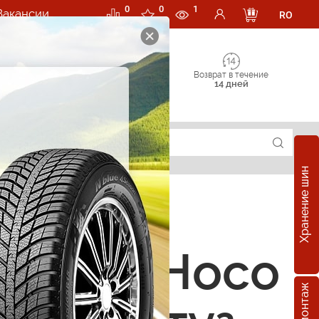
0
0
1
Вакансии
RO
Возврат в течение
14 дней
Хранение шин
суары Hoco