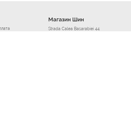
Магазин Шин
плата
Strada Calea Basarabiei 44
дит
Автосервис в кишиневе
омобилям
меры шин
Strada Calea Basarabiei 44
 по городам
ь
ояльности
Приложение Autoshina в твоем телефоне
дборщик автозапчастей
стер шиномонтажа -
 шиномонтаж
арщика
етейлинг центре
апельщик
зовщик
овик