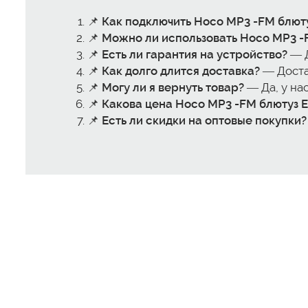
📌
Как подключить Hoco MP3 -FM блюту
📌
Можно ли использовать Hoco MP3 -
📌
Есть ли гарантия на устройство?
— Д
📌
Как долго длится доставка?
— Достав
📌
Могу ли я вернуть товар?
— Да, у нас
📌
Какова цена Hoco MP3 -FM блютуз E
📌
Есть ли скидки на оптовые покупки?