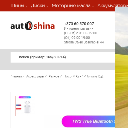
-
Шины
Диски
Моторные масла
Аккумулятор
+373 60 570 007
+373 
Интернет магазин
Мобил
(Пн-Пт) с 9:00 - 19:00
(кругл
(Сб) 09:00-19:00
регио
Strada Calea Basarabiei 44
поиск (примеp: 165/60 R14)
Главная
/
Аксессуары
/
Разное
/
Hoco MP3 -FM блютуз E41