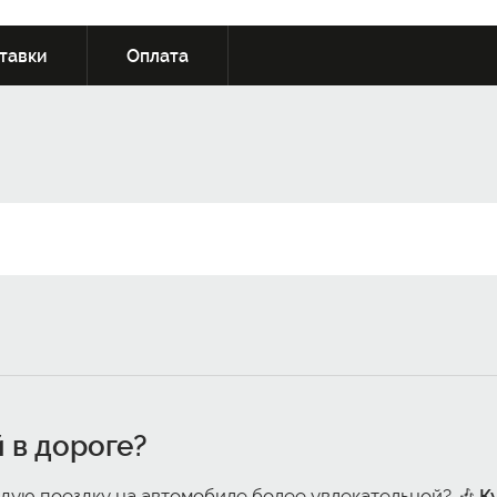
тавки
Оплата
 в дороге?
аждую поездку на автомобиле более увлекательной? 🎶
К