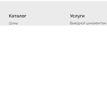
Каталог
Услуги
Шины
Выездной шиномонтаж
Диски
Хранение шин
Моторные масла
Сезонная смена шин
Аккумуляторы
Нарезка протектора ш
Аксессуары
Техпомощь при дтп
Автосигнализации
Техпомощь при застре
Подвоз топлива
Запуск аккумулятора
Ремонт порезов, проко
Балансировка колес