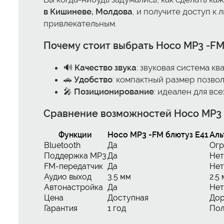
в Кишиневе, Молдова
, и получите доступ к
привлекательным.
Почему стоит выбрать Hoco MP3 -FM
🔊
Качество звука
: звуковая система к
🚗
Удобство
: компактный размер позвол
🎤
Позиционирование
: идеален для все
Сравнение возможностей Hoco MP3 
Функции
Hoco MP3 -FM блютуз E41
Аль
Bluetooth
Да
Огр
Поддержка MP3
Да
Нет
FM-передатчик
Да
Нет
Аудио выход
3.5 мм
2.5
Автонастройка
Да
Нет
Цена
Доступная
Дор
Гарантия
1 год
Пол