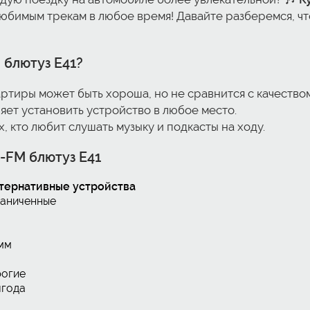
 любимым трекам в любое время! Давайте разберемся, чт
 блютуз E41?
вартиры может быть хороша, но не сравнится с качеством
яет установить устройство в любое место.
х, кто любит слушать музыку и подкасты на ходу.
-FM блютуз E41
тернативные устройства
аниченные
 мм
огие
года