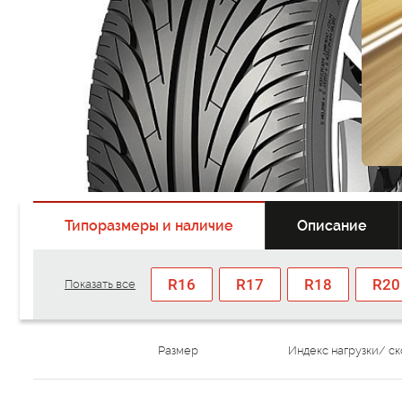
Типоразмеры и наличие
Описание
R16
R17
R18
R20
Показать все
Размер
Индекс нагрузки/ с