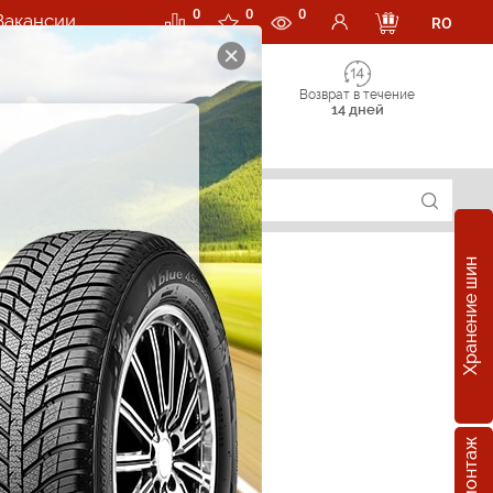
0
0
0
Вакансии
RO
Возврат в течение
14 дней
Хранение шин