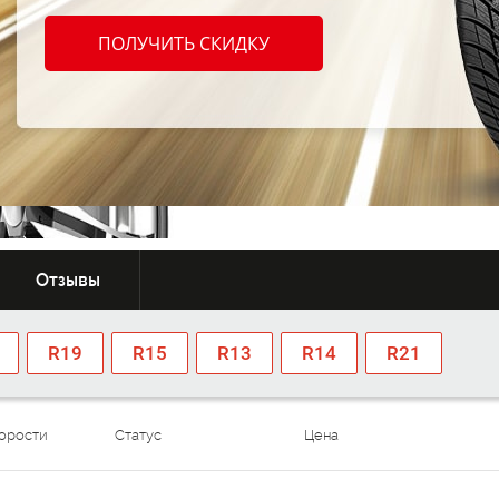
Расширенная
Шиномонтаж
гарантия
в подарок
ПОЛУЧИТЬ СКИДКУ
0
~0
От:
MDL/шт
MDL/ ме
Отзывы
R19
R15
R13
R14
R21
корости
Статус
Цена