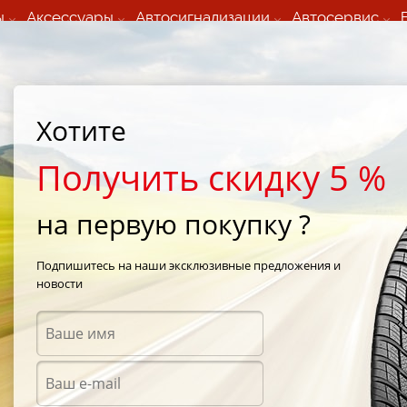
ы
Аксессуары
Автосигнализации
Автосервис
60 066 000
+373 60 608 000
ьный шиномонтаж 24/7
Автосервис в кишиневе
осуточно по всем
(Пн-Пт) с 9:00 - 19:00
нам)
(Сб) 09:00-19:00
Strada Calea Basarabiei 44
Хотите
Получить скидку 5 %
на первую покупку ?
 R2
Подпишитесь на наши эксклюзивные предложения и
новости