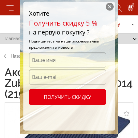
0
Хотите
Получить скидку 5 %
Позвонить
Заказать услугу
на первую покупку ?
Главная
/
Gumarny Zubri Skoda Fabia III 2014 (219304)
Подпишитесь на наши эксклюзивные
предложения и новости
Назад
Аксессуары Gumarny
Zubri Skoda Fabia III 2014
(219304)
ПОЛУЧИТЬ СКИДКУ