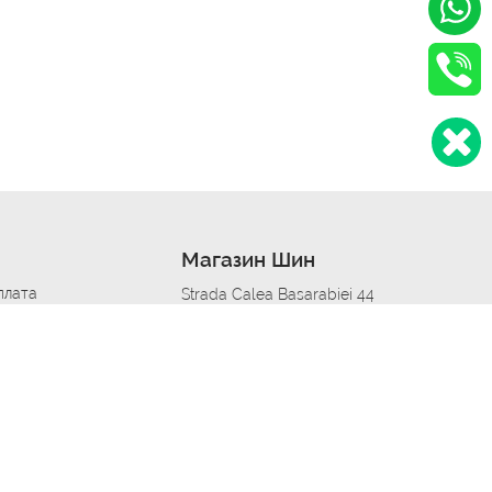
Магазин Шин
плата
Strada Calea Basarabiei 44
дит
Автосервис в кишиневе
омобилям
меры шин
Strada Calea Basarabiei 44
 по городам
ь
ояльности
Приложение Autoshina в твоем телефоне
дборщик автозапчастей
стер шиномонтажа -