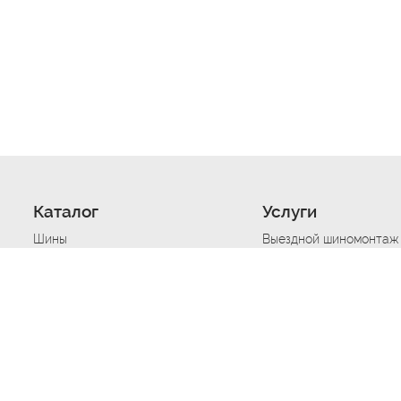
Каталог
Услуги
Шины
Выездной шиномонтаж
Диски
Хранение шин
Моторные масла
Сезонная смена шин
Аккумуляторы
Нарезка протектора ш
Аксессуары
Техпомощь при дтп
Автосигнализации
Техпомощь при застре
Подвоз топлива
Запуск аккумулятора
Ремонт порезов, проко