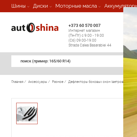
-
Шины
Диски
Моторные масла
Аккумулятор
+373 60 570 007
+373 
Интернет магазин
Мобил
(Пн-Пт) с 9:00 - 19:00
(кругл
(Сб) 09:00-19:00
регио
Strada Calea Basarabiei 44
поиск (примеp: 165/60 R14)
Главная
/
Аксессуары
/
Разное
/
Дефлекторы боковых окон (ветровики) Ford