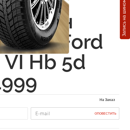
Запись на шиномонтаж
екторы
ых окон
овики) Ford
 VI Hb 5d
1999
На Заказ
ОПОВЕСТИТЬ