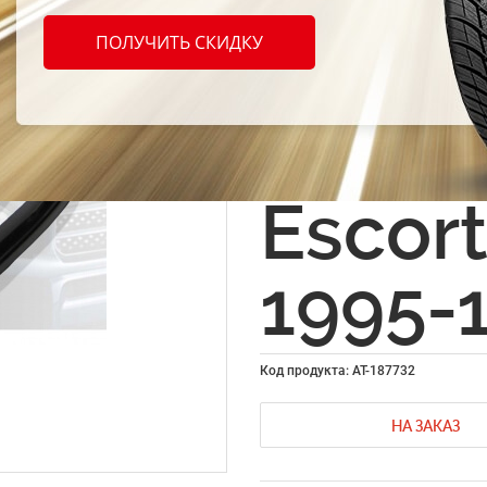
Дефл
ПОЛУЧИТЬ СКИДКУ
боков
(ветр
Escort
1995-
Код продукта: AT-187732
НА ЗАКАЗ