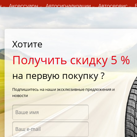
ы
Аксессуары
Автосигнализации
Автосервис
60 066 000
+373 60 608 000
ьный шиномонтаж 24/7
Автосервис в кишиневе
осуточно по всем
(Пн-Пт) с 9:00 - 19:00
Хотите
нам)
(Сб) 09:00-19:00
Strada Calea Basarabiei 44
Получить скидку 5 %
на первую покупку ?
 Escort VI Hb 5d 1995-1999
Подпишитесь на наши эксклюзивные предложения и
новости
Аксес