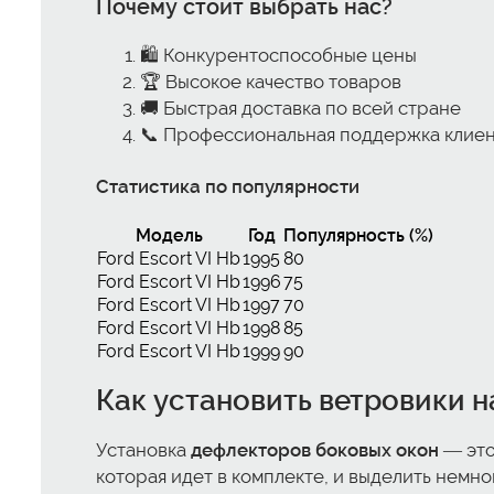
Почему стоит выбрать нас?
🛍️ Конкурентоспособные цены
🏆 Высокое качество товаров
🚚 Быстрая доставка по всей стране
📞 Профессиональная поддержка клие
Статистика по популярности
Модель
Год
Популярность (%)
Ford Escort VI Hb
1995
80
Ford Escort VI Hb
1996
75
Ford Escort VI Hb
1997
70
Ford Escort VI Hb
1998
85
Ford Escort VI Hb
1999
90
Как установить
ветровики
на
Установка
дефлекторов боковых окон
— это
которая идет в комплекте, и выделить немн