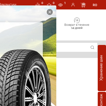
0
0
1
Вакансии
RO
Возврат в течение
14 дней
Хранение шин
суары