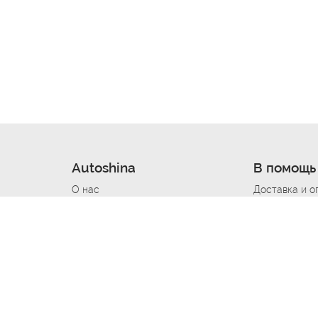
Autoshina
В помощь
О нас
Доставка и о
Новости
Купить в кре
Вакансии
Шины по авт
ин
Контакты
Все типораз
Политика возврата
Доставка шин
вании
Политика конфиденциальности
Полезно знат
Стать шинным поставщиком
Программа л
Вакансия Автомаляр
Вакансия По
лов
Вакансия Автослесарь
Вакансия Ма