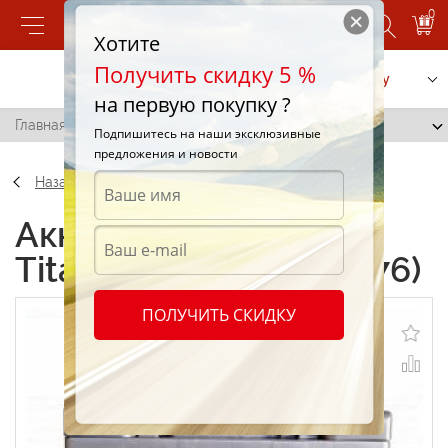
0
Хотите
Получить скидку 5 %
Позвонить
Заказать услугу
на первую покупку ?
Главная
/
Fiamm Titanium L3 74 (7903776)
Подпишитесь на наши эксклюзивные
предложения и новости
Назад
Аккумуляторы Fiamm
Titanium L3 74 (7903776)
ПОЛУЧИТЬ СКИДКУ