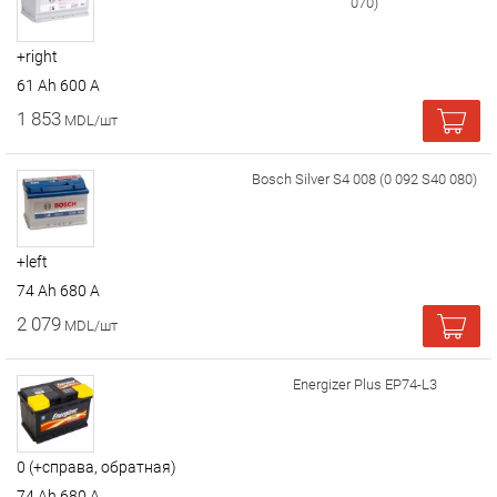
070)
+right
61 Ah 600 A
1 853
MDL/шт
Bosch Silver S4 008 (0 092 S40 080)
+left
74 Ah 680 A
2 079
MDL/шт
Energizer Plus EP74-L3
0 (+справа, обратная)
74 Ah 680 A