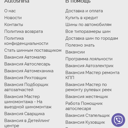
Autoshina
В помощь
О нас
Доставка и оплата
Новости
Купить в кредит
Контакты
Шины по автомобилям
Политика возврата
Все типоразмеры шин
Политика
Доставка шин по городам
конфиденциальности
Полезно знать
Стать шинным поставщиком
Вакансии
Вакансия Автомаляр
Программа лояльности
Вакансия Автослесарь
Вакансия Автоэлектрик
Вакансия Автомеханика
Вакансия Мастер ремонта
Вакансия Рихтовщик
КПП
Вакансия Подборщик
Вакансия Мастер по
автозапчастей
ремонту рулевых реек
Вакансия Мастер
Вакансия жестянщик
шиномонтажа - На
Работа Помощник
выездной шиномонтаж
автослесаря
Вакансия Сварщика
Вакансия Стапельщик
Вакансия в Детейлинг
Вакансия Кузовщик
центре