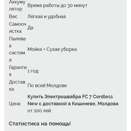
Аккуму
Время работы до 30 минут
лятор
Вес
Лёгкая и удобная
Самооч
Да
истка
Пылева
я
Мойка + Сухая уборка
систем
а
Гаранти
1 год
я
Достав
По всей Молдове
ка
Купить Электрошвабра FC 7 Cordless
Цена
New с доставкой в Кишиневе, Молдова
от 100 лей
Статистика на помощь!