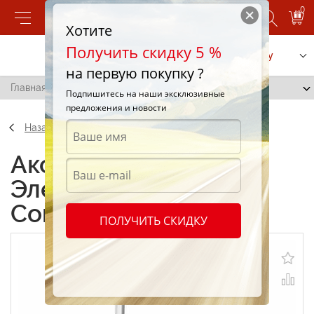
0
Хотите
Получить скидку 5 %
Позвонить
Заказать услугу
на первую покупку ?
Главная
/
Электрошвабра FC 7 Cordless New
Подпишитесь на наши эксклюзивные
предложения и новости
Назад
Аксессуары
Электрошвабра FC 7
Cordless New
ПОЛУЧИТЬ СКИДКУ