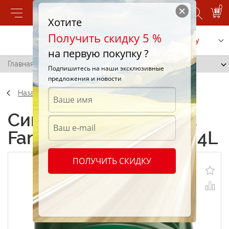
0
Хотите
Получить скидку 5 %
Позвонить
Заказать услугу
на первую покупку ?
Главная
/
FanFaro LSX JP 5W-30 4L
Подпишитесь на наши эксклюзивные
предложения и новости
Назад
Синтетические масла
FanFaro LSX JP 5W-30 4L
ПОЛУЧИТЬ СКИДКУ