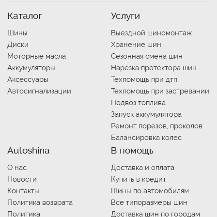
Каталог
Услуги
Шины
Выездной шиномонтаж
Диски
Хранение шин
Моторные масла
Сезонная смена шин
Аккумуляторы
Нарезка протектора шин
Аксессуары
Техпомощь при дтп
Автосигнализации
Техпомощь при застревании
Подвоз топлива
Запуск аккумулятора
Ремонт порезов, проколов
Балансировка колес
Autoshina
В помощь
О нас
Доставка и оплата
Новости
Купить в кредит
Контакты
Шины по автомобилям
Политика возврата
Все типоразмеры шин
Политика
Доставка шин по городам