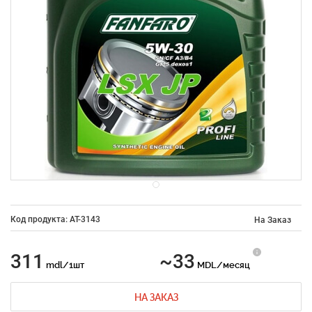
Код продукта: AT-3143
На Заказ
311
~33
mdl/1шт
MDL/месяц
НА ЗАКАЗ