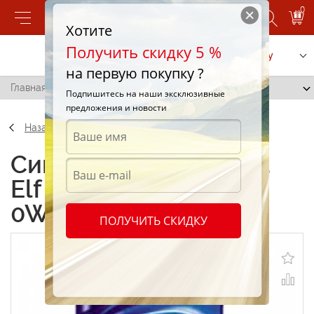
0
Хотите
Получить скидку 5 %
Позвонить
Заказать услугу
на первую покупку ?
Главная
/
Elf Evolution 900 CRV 0W-30 1L
Подпишитесь на наши эксклюзивные
предложения и новости
Назад
Синтетические масла
Elf Evolution 900 CRV
0W-30 1L
ПОЛУЧИТЬ СКИДКУ