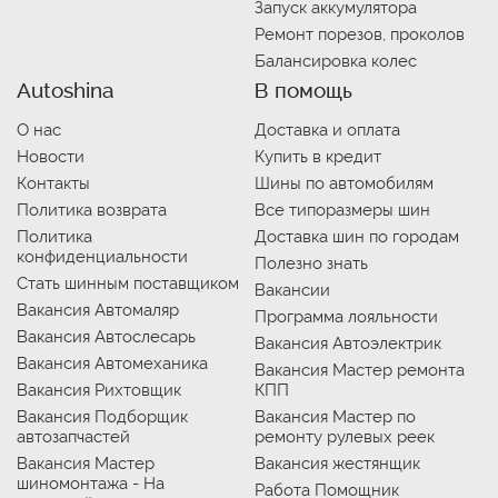
Запуск аккумулятора
Ремонт порезов, проколов
Балансировка колес
Autoshina
В помощь
О нас
Доставка и оплата
Новости
Купить в кредит
Контакты
Шины по автомобилям
Политика возврата
Все типоразмеры шин
Политика
Доставка шин по городам
конфиденциальности
Полезно знать
Стать шинным поставщиком
Вакансии
Вакансия Автомаляр
Программа лояльности
Вакансия Автослесарь
Вакансия Автоэлектрик
Вакансия Автомеханика
Вакансия Мастер ремонта
Вакансия Рихтовщик
КПП
Вакансия Подборщик
Вакансия Мастер по
автозапчастей
ремонту рулевых реек
Вакансия Мастер
Вакансия жестянщик
шиномонтажа - На
Работа Помощник