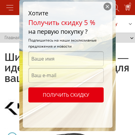
0
Хотите
Получить скидку 5 %
Позвонить
Заказать услугу
на первую покупку ?
Главная
/
Ecsta ASX KU21
Подпишитесь на наши эксклюзивные
предложения и новости
Шины Ecsta ASX KU21 —
идеальное решение для
вашего автомобиля!
ПОЛУЧИТЬ СКИДКУ