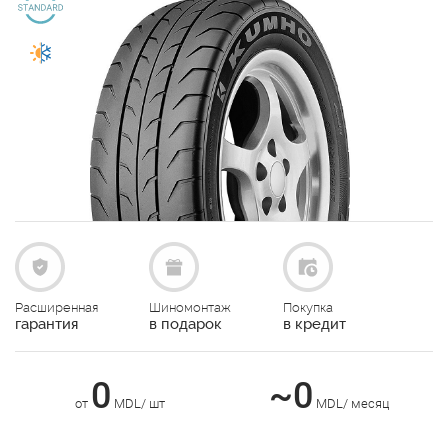
Расширенная
Шиномонтаж
Покупка
гарантия
в подарок
в кредит
0
~0
от
MDL/ шт
MDL/ месяц