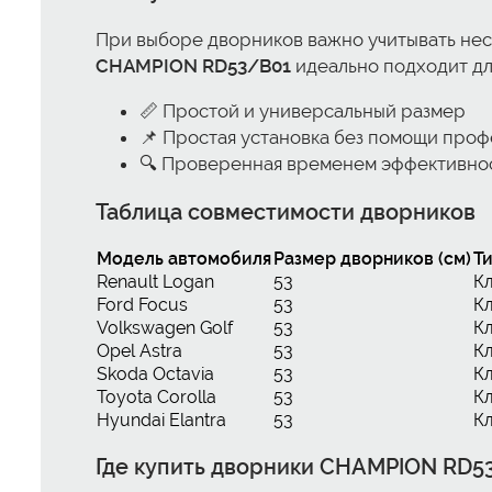
При выборе дворников важно учитывать неско
CHAMPION RD53/B01
идеально подходит для
📏 Простой и универсальный размер
📌 Простая установка без помощи про
🔍 Проверенная временем эффективно
Таблица совместимости дворников
Модель автомобиля
Размер дворников (см)
Т
Renault Logan
53
К
Ford Focus
53
К
Volkswagen Golf
53
К
Opel Astra
53
К
Skoda Octavia
53
К
Toyota Corolla
53
К
Hyundai Elantra
53
К
Где купить дворники CHAMPION RD5