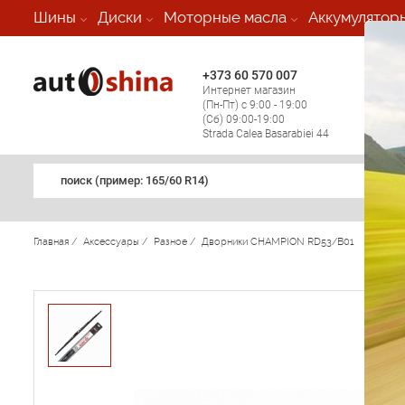
-
Шины
Диски
Моторные масла
Аккумулятор
+373 60 570 007
+373 
Интернет магазин
Мобил
(Пн-Пт) с 9:00 - 19:00
(кругл
(Сб) 09:00-19:00
регио
Strada Calea Basarabiei 44
поиск (примеp: 165/60 R14)
Главная
/
Аксессуары
/
Разное
/
Дворники CHAMPION RD53/B01