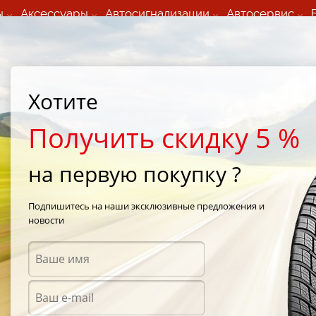
ы
Аксессуары
Автосигнализации
Автосервис
60 066 000
+373 60 608 000
ьный шиномонтаж 24/7
Автосервис в кишиневе
осуточно по всем
(Пн-Пт) с 9:00 - 19:00
Хотите
нам)
(Сб) 09:00-19:00
Strada Calea Basarabiei 44
Получить скидку 5 %
на первую покупку ?
Подпишитесь на наши эксклюзивные предложения и
новости
Аксес