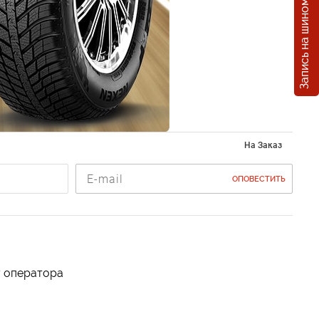
Запись на шиномонтаж
ники
PION
/B01
На Заказ
ОПОВЕСТИТЬ
у оператора