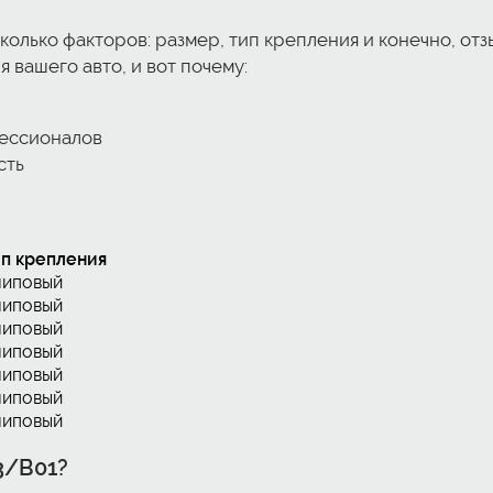
лько факторов: размер, тип крепления и конечно, отзы
 вашего авто, и вот почему:
фессионалов
сть
ип крепления
липовый
липовый
липовый
липовый
липовый
липовый
липовый
3/B01?