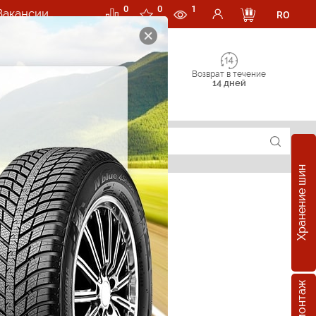
0
0
1
Вакансии
RO
Возврат в течение
14 дней
Хранение шин
суары