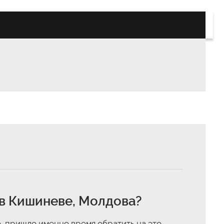
в Кишиневе, Молдова
?
о, пришло именно время обратить на это