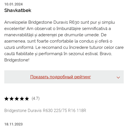
10.01.2024
Shavkatbek
Anvelopele Bridgestone Duravis R630 sunt pur și simplu
excelente! Am observat o îmbunătățire semnificativă a
manevrabilității și aderenței pe drumurile umede. De
asemenea, sunt foarte confortabile la condus și oferă o
uzură uniformă. Le recomand cu încredere tuturor celor care
caută fiabilitate și performanță în sezonul estival. Bravo,
Bridgestone!
Показать подробный рейтинг
(4.7)
Bridgestone Duravis R630 225/75 R16 118R
18.11.2023