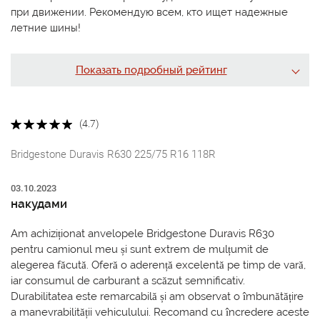
при движении. Рекомендую всем, кто ищет надежные
летние шины!
Показать подробный рейтинг
(4.7)
Bridgestone Duravis R630 225/75 R16 118R
03.10.2023
накудами
Am achiziționat anvelopele Bridgestone Duravis R630
pentru camionul meu și sunt extrem de mulțumit de
alegerea făcută. Oferă o aderență excelentă pe timp de vară,
iar consumul de carburant a scăzut semnificativ.
Durabilitatea este remarcabilă și am observat o îmbunătățire
a manevrabilității vehiculului. Recomand cu încredere aceste