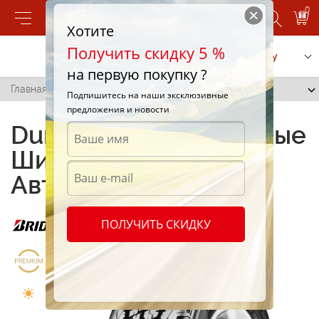
0
Хотите
Получить скидку 5 %
Позвонить
Заказать услугу
на первую покупку ?
Главная
/
Duravis R630
Подпишитесь на наши эксклюзивные
предложения и новости
Duravis R630: Надежные
Шины для Вашего
Автомобиля
ПОЛУЧИТЬ СКИДКУ