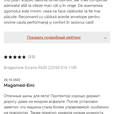
fost puțin sceptic datorită dimensiunilor, dar s-au comportat
admirabil atât la viteze mari, cât și în viraje. De asemenea,
zgomotul este minim, ceea ce face călătoriile să fie mai
plăcute. Recomand cu căldură aceste anvelope pentru
oricine caută performanță și confort în sezonul cald!
Показать подробный рейтинг
(5.0)
Bridgestone Duravis R630 225/65 R16 110R
24.10.2023
Magomed-Emi
Отличные шины для лета! Протектор хорошо держит
дорогу, даже на мокром асфальте. После установки
заметил, что машина стала более управляемой, особенно
на поворотах. Также приятно удивила низкая шумность