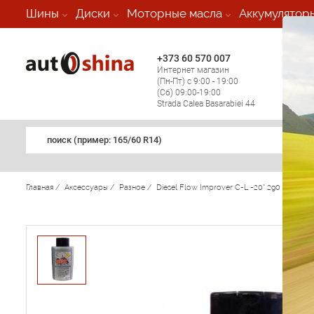
-
Шины
Диски
Моторные масла
Аккумулятор
+373 60 570 007
+373 
Интернет магазин
Мобил
(Пн-Пт) с 9:00 - 19:00
(кругл
(Сб) 09:00-19:00
регио
Strada Calea Basarabiei 44
поиск (примеp: 165/60 R14)
Главная
/
Аксессуары
/
Разное
/
Diesel Flow Improver C-L -20* 290 ml