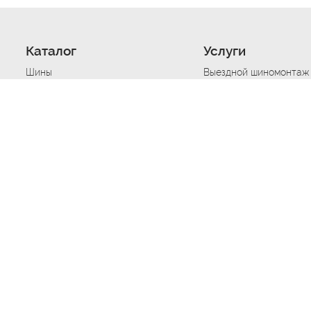
Каталог
Услуги
Шины
Выездной шиномонтаж
Диски
Хранение шин
Моторные масла
Сезонная смена шин
Аккумуляторы
Нарезка протектора ш
Аксессуары
Техпомощь при дтп
Автосигнализации
Техпомощь при застре
Подвоз топлива
Запуск аккумулятора
Ремонт порезов, проко
Балансировка колес