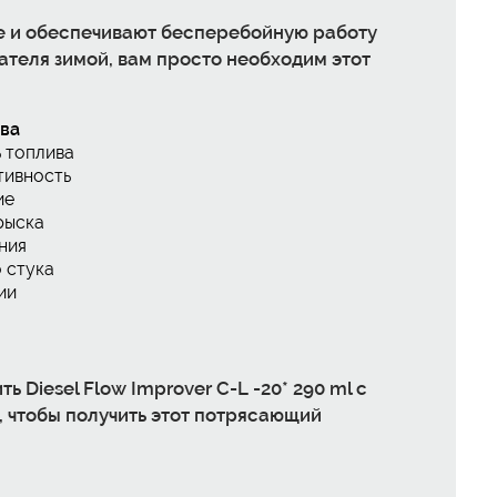
е и обеспечивают бесперебойную работу
ателя зимой, вам просто необходим этот
ва
 топлива
тивность
ие
рыска
ния
 стука
ии
ть Diesel Flow Improver C-L -20* 290 ml с
я, чтобы получить этот потрясающий