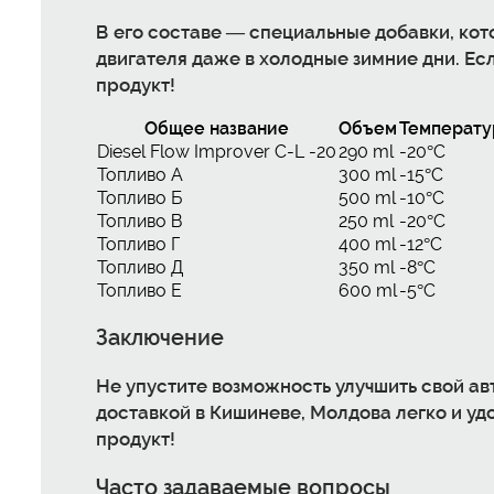
В его составе — специальные добавки, к
двигателя даже в холодные зимние дни. Ес
продукт!
Общее название
Объем
Температ
Diesel Flow Improver C-L -20
290 ml
-20°C
Топливо А
300 ml
-15°C
Топливо Б
500 ml
-10°C
Топливо В
250 ml
-20°C
Топливо Г
400 ml
-12°C
Топливо Д
350 ml
-8°C
Топливо Е
600 ml
-5°C
Заключение
Не упустите возможность улучшить свой ав
доставкой в Кишиневе, Молдова
легко и уд
продукт!
Часто задаваемые вопросы