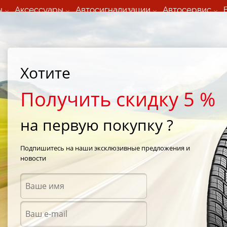
ы
Аксессуары
Автосигнализации
Автосервис
60 066 000
+373 60 608 000
ьный шиномонтаж 24/7
Автосервис в кишиневе
осуточно по всем
(Пн-Пт) с 9:00 - 19:00
Хотите
нам)
(Сб) 09:00-19:00
Strada Calea Basarabiei 44
Получить скидку 5 %
на первую покупку ?
Подпишитесь на наши эксклюзивные предложения и
новости
Аксес