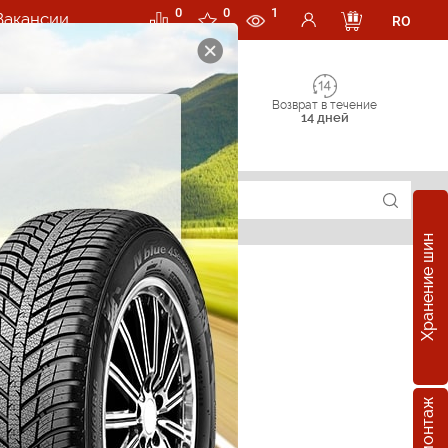
0
0
1
Вакансии
RO
Возврат в течение
14 дней
Хранение шин
суары