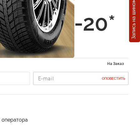
Запись на шиномонтаж
 Flow
er C-L -20*
l
На Заказ
ОПОВЕСТИТЬ
у оператора