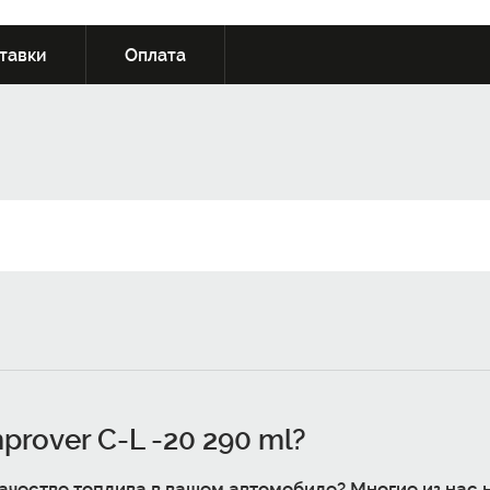
тавки
Оплата
mprover C-L -20
290 ml?
качестве топлива в вашем автомобиле? Многие из нас 