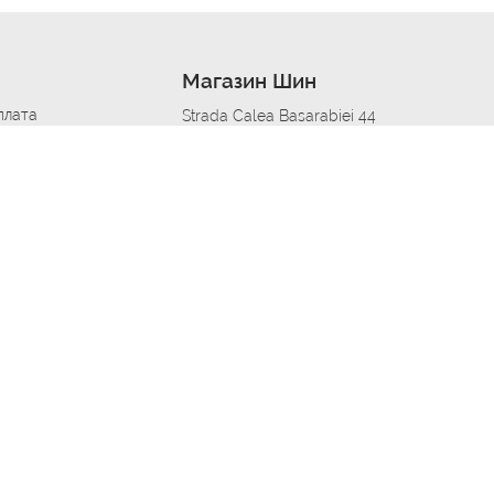
Магазин Шин
плата
Strada Calea Basarabiei 44
дит
Автосервис в кишиневе
омобилям
меры шин
Strada Calea Basarabiei 44
 по городам
ь
ояльности
Приложение Autoshina в твоем телефоне
дборщик автозапчастей
стер шиномонтажа -
 шиномонтаж
арщика
етейлинг центре
апельщик
зовщик
овик