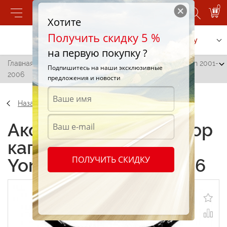
0
Хотите
Получить скидку 5 %
Позвонить
Заказать услугу
на первую покупку ?
Главная
/
Дефлектор капота SSY02 Ssang Yong Rexton 2001-
Подпишитесь на наши эксклюзивные
2006
предложения и новости
Назад
Аксессуары Дефлектор
капота SSY02 Ssang
ПОЛУЧИТЬ СКИДКУ
Yong Rexton 2001-2006