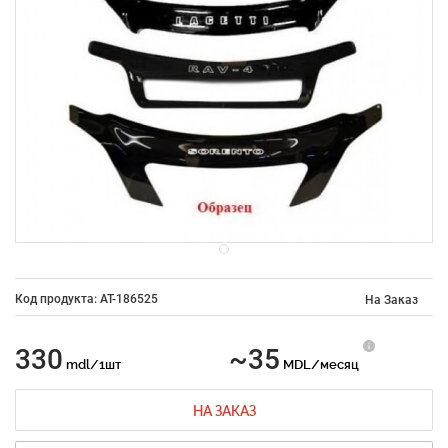
Код продукта: AT-186525
На Заказ
330
~35
mdl/1шт
MDL/месяц
НА ЗАКАЗ