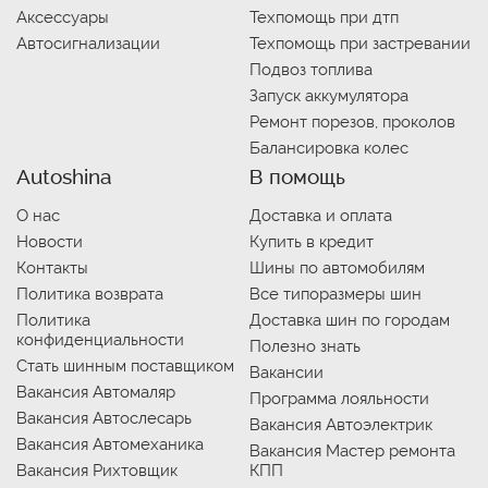
Аксессуары
Техпомощь при дтп
Автосигнализации
Техпомощь при застревании
Подвоз топлива
Запуск аккумулятора
Ремонт порезов, проколов
Балансировка колес
Autoshina
В помощь
О нас
Доставка и оплата
Новости
Купить в кредит
Контакты
Шины по автомобилям
Политика возврата
Все типоразмеры шин
Политика
Доставка шин по городам
конфиденциальности
Полезно знать
Стать шинным поставщиком
Вакансии
Вакансия Автомаляр
Программа лояльности
Вакансия Автослесарь
Вакансия Автоэлектрик
Вакансия Автомеханика
Вакансия Мастер ремонта
Вакансия Рихтовщик
КПП