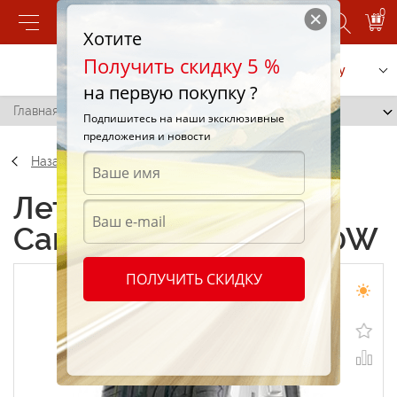
0
Хотите
Получить скидку 5 %
Позвонить
Заказать услугу
на первую покупку ?
Главная
/
Tri-Ace Carrera 275/45 R21 110W
Подпишитесь на наши эксклюзивные
предложения и новости
Назад
Летние шины Tri-Ace
Carrera 275/45 R21 110W
ПОЛУЧИТЬ СКИДКУ