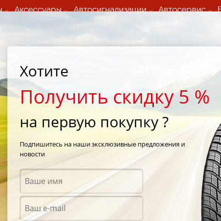
ы
Аксессуары
Автосигнализации
Автосервис
60 066 000
+373 60 608 000
ьный шиномонтаж 24/7
Автосервис в кишиневе
осуточно по всем
(Пн-Пт) с 9:00 - 19:00
Хотите
нам)
(Сб) 09:00-19:00
Strada Calea Basarabiei 44
Получить скидку 5 %
на первую покупку ?
/
Effiplus Himmer II 255/35 R19 96W
Подпишитесь на наши эксклюзивные предложения и
новости
Летни