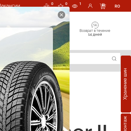
0
0
1
Вакансии
RO
Возврат в течение
14 дней
Хранение шин
е шины