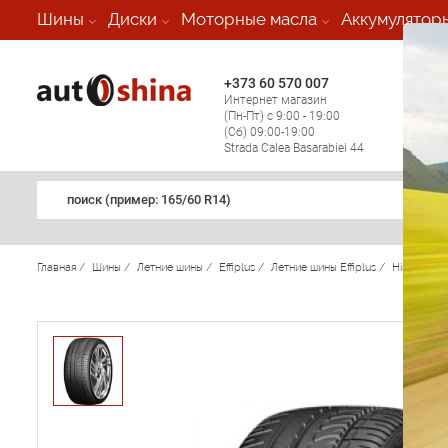
-
Шины
Диски
Моторные масла
Аккумулятор
+373 60 570 007
+373 
Интернет магазин
Мобил
(Пн-Пт) с 9:00 - 19:00
(кругл
(Сб) 09:00-19:00
регио
Strada Calea Basarabiei 44
поиск (примеp: 165/60 R14)
Главная
/
Шины
/
Летние шины
/
Effiplus
/
Летние шины Effiplus
/
Himmer II