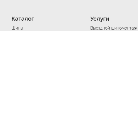
Каталог
Услуги
Шины
Выездной шиномонтаж
Диски
Хранение шин
Моторные масла
Сезонная смена шин
Аккумуляторы
Нарезка протектора ш
Аксессуары
Техпомощь при дтп
Автосигнализации
Техпомощь при застре
Подвоз топлива
Запуск аккумулятора
Ремонт порезов, проко
Балансировка колес