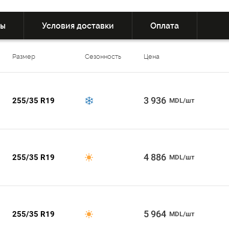
вы
Условия доставки
Оплата
Размер
Сезонность
Цена
3 936
255/35 R19
MDL/шт
4 886
255/35 R19
MDL/шт
5 964
255/35 R19
MDL/шт