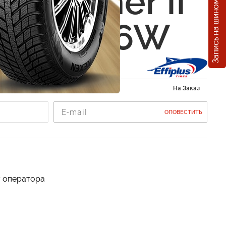
Запись на шиномонтаж
us Himmer II
5 R19 96W
ы 255/35 R19
На Заказ
ОПОВЕСТИТЬ
у оператора