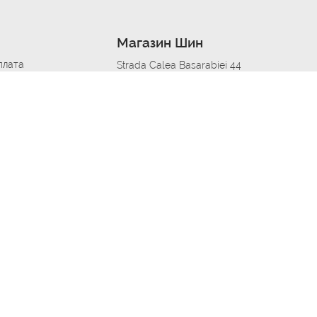
Магазин Шин
плата
Strada Calea Basarabiei 44
дит
Автосервис в кишиневе
омобилям
меры шин
Strada Calea Basarabiei 44
 по городам
ь
ояльности
Приложение Autoshina в твоем телефоне
дборщик автозапчастей
стер шиномонтажа -
 шиномонтаж
арщика
етейлинг центре
апельщик
зовщик
овик