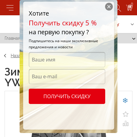
0
Хотите
Получить скидку 5 %
Позвонить
Заказать услугу
на первую покупку ?
Главная
/
Jinyu YW52 255/35 R19 96H
Подпишитесь на наши эксклюзивные
предложения и новости
Назад
Зимние шины Jinyu
YW52 255/35 R19 96H
ПОЛУЧИТЬ СКИДКУ