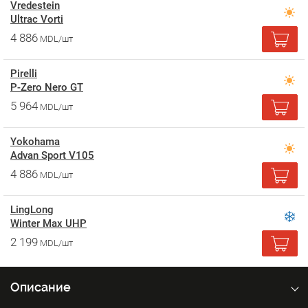
Vredestein
Ultrac Vorti
4 886
MDL/шт
Pirelli
P-Zero Nero GT
5 964
MDL/шт
Yokohama
Advan Sport V105
4 886
MDL/шт
LingLong
Winter Max UHP
2 199
MDL/шт
Описание