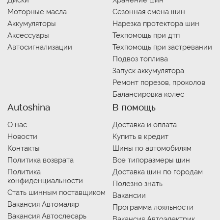
Диски
Хранение шин
Моторные масла
Сезонная смена шин
Аккумуляторы
Нарезка протектора шин
Аксессуары
Техпомощь при дтп
Автосигнализации
Техпомощь при застревании
Подвоз топлива
Запуск аккумулятора
Ремонт порезов, проколов
Балансировка колес
Autoshina
В помощь
О нас
Доставка и оплата
Новости
Купить в кредит
Контакты
Шины по автомобилям
Политика возврата
Все типоразмеры шин
Политика
Доставка шин по городам
конфиденциальности
Полезно знать
Стать шинным поставщиком
Вакансии
Вакансия Автомаляр
Программа лояльности
Вакансия Автослесарь
Вакансия Автоэлектрик