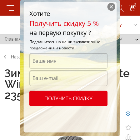
0
Хотите
Получить скидку 5 %
Позвонить
Заказать услугу
на первую покупку ?
Главная
/
Interstate Winter SUV IWT-3D 235/40 R18 95V
Подпишитесь на наши эксклюзивные
предложения и новости
Назад
Зимние шины Interstate
Winter SUV IWT-3D
235/40 R18 95V
ПОЛУЧИТЬ СКИДКУ