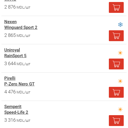
2 876
MDL/шт
Nexen
Winguard Sport 2
2 865
MDL/шт
Uniroyal
RainSport 5
3 644
MDL/шт
Pirelli
P-Zero Nero GT
4 476
MDL/шт
Semperit
Speed-Life 2
3 316
MDL/шт