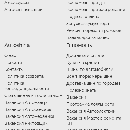
Аксессуары
Техпомощь при дтп
Автосигнализации
Техпомощь при застревании
Подвоз топлива
Запуск аккумулятора
Ремонт порезов, проколов
Балансировка колес
Autoshina
В помощь
О нас
Доставка и оплата
Новости
Купить в кредит
Контакты
Шины по автомобилям
Политика возврата
Все типоразмеры шин
Политика
Доставка шин по городам
конфиденциальности
Полезно знать
Стать шинным поставщиком
Вакансии
Вакансия Автомаляр
Программа лояльности
Вакансия Автослесарь
Вакансия Автоэлектрик
Вакансия Автомеханика
Вакансия Мастер ремонта
Вакансия Рихтовщик
КПП