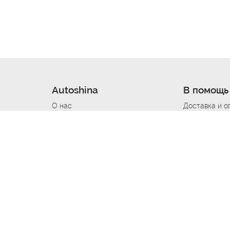
Autoshina
В помощь
О нас
Доставка и о
Новости
Купить в кре
Вакансии
Шины по авт
ин
Контакты
Все типораз
Политика возврата
Доставка шин
вании
Политика конфиденциальности
Полезно знат
Стать шинным поставщиком
Программа л
Вакансия Автомаляр
Вакансия По
лов
Вакансия Автослесарь
Вакансия Ма
На выездной
Вакансия Автомеханика
Вакансия Св
Вакансия Рихтовщик
Вакансия в Д