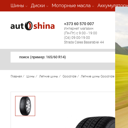
-
Шины
Диски
Моторные масла
Аккумулятор
+373 60 570 007
+373 
Интернет магазин
Мобил
(Пн-Пт) с 9:00 - 19:00
(кругл
(Сб) 09:00-19:00
регио
Strada Calea Basarabiei 44
поиск (примеp: 165/60 R14)
Главная
/
Шины
/
Летние шины
/
Goodride
/
Летние шины Goodride
/
H 55