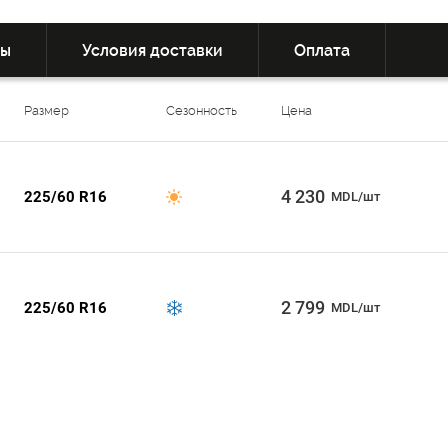
вы
Условия доставки
Оплата
Размер
Сезонность
Цена
4 230
225/60 R16
MDL/шт
2 799
225/60 R16
MDL/шт