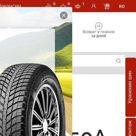
0
0
1
Вакансии
RO
Возврат в течение
14 дней
Хранение шин
е шины