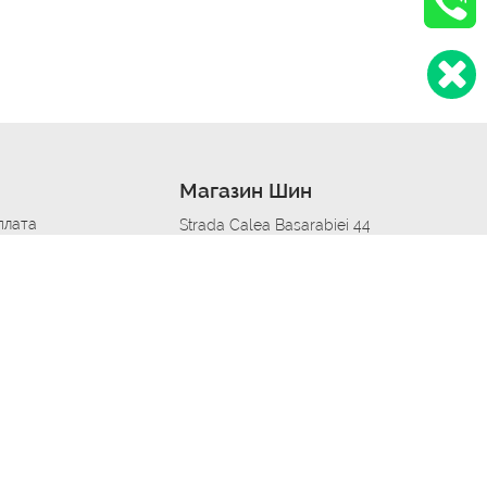
Магазин Шин
плата
Strada Calea Basarabiei 44
дит
Автосервис в кишиневе
омобилям
меры шин
Strada Calea Basarabiei 44
 по городам
ь
ояльности
Приложение Autoshina в твоем телефоне
дборщик автозапчастей
стер шиномонтажа -
 шиномонтаж
арщика
етейлинг центре