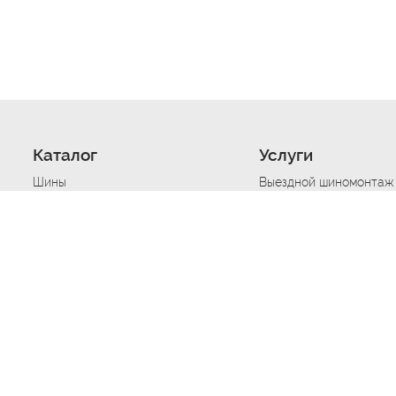
Каталог
Услуги
Шины
Выездной шиномонтаж
Диски
Хранение шин
Моторные масла
Сезонная смена шин
Аккумуляторы
Нарезка протектора ш
Аксессуары
Техпомощь при дтп
Автосигнализации
Техпомощь при застре
Подвоз топлива
Запуск аккумулятора
Ремонт порезов, проко
Балансировка колес