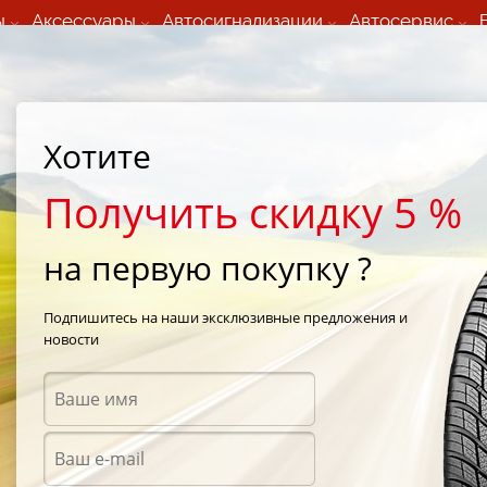
ы
Аксессуары
Автосигнализации
Автосервис
60 066 000
+373 60 608 000
ьный шиномонтаж 24/7
Автосервис в кишиневе
осуточно по всем
(Пн-Пт) с 9:00 - 19:00
Хотите
нам)
(Сб) 09:00-19:00
Strada Calea Basarabiei 44
Получить скидку 5 %
на первую покупку ?
0A
/
Goodride H 550A 225/60 R16 98H
Подпишитесь на наши эксклюзивные предложения и
новости
Летни