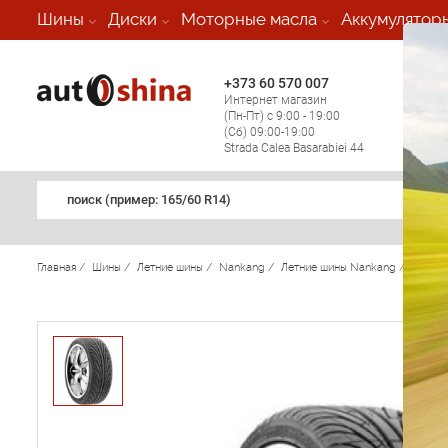
-
Шины
Диски
Моторные масла
Аккумулятор
+373 60 570 007
+373 
Интернет магазин
Мобил
(Пн-Пт) с 9:00 - 19:00
(кругл
(Сб) 09:00-19:00
регио
Strada Calea Basarabiei 44
поиск (примеp: 165/60 R14)
Главная
/
Шины
/
Летние шины
/
Nankang
/
Летние шины Nankang
/
NS2 Ul