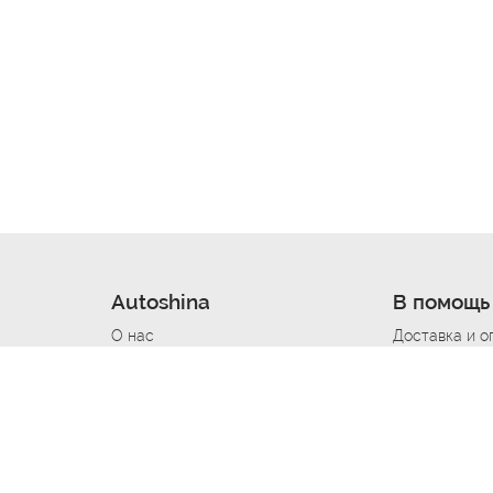
Autoshina
В помощь
О нас
Доставка и о
Новости
Купить в кре
Вакансии
Шины по авт
ин
Контакты
Все типораз
Политика возврата
Доставка шин
вании
Политика конфиденциальности
Полезно знат
Стать шинным поставщиком
Программа л