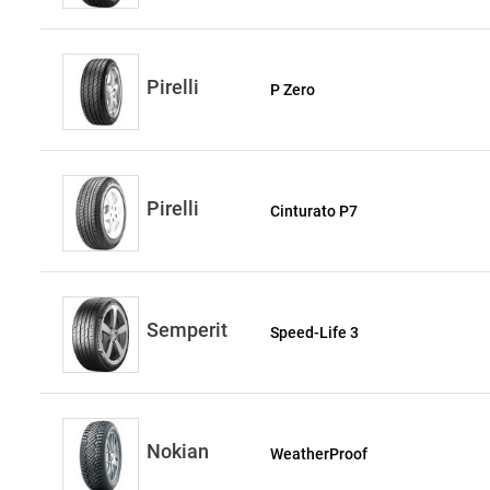
Pirelli
P Zero
Pirelli
Cinturato P7
Semperit
Speed-Life 3
Nokian
WeatherProof