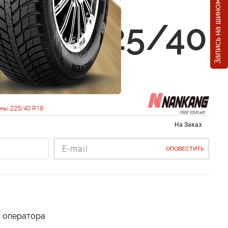
Запись на шиномонтаж
ng NS2
Sport 225/40
2W
ны 225/40 R18
На Заказ
ОПОВЕСТИТЬ
у оператора