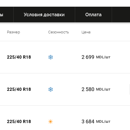
вы
Условия доставки
Оплата
Размер
Сезонность
Цена
2 699
225/40 R18
MDL/шт
2 580
225/40 R18
MDL/шт
3 684
225/40 R18
MDL/шт