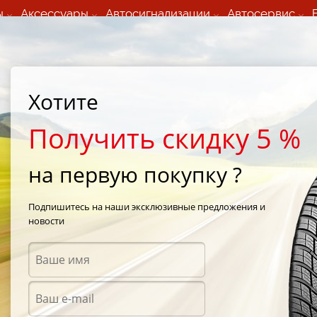
ы
Аксессуары
Автосигнализации
Автосервис
60 066 000
+373 60 608 000
ьный шиномонтаж 24/7
Автосервис в кишиневе
осуточно по всем
(Пн-Пт) с 9:00 - 19:00
Хотите
нам)
(Сб) 09:00-19:00
Strada Calea Basarabiei 44
Получить скидку 5 %
на первую покупку ?
tra Sport
/
Nankang NS2 Ultra Sport 225/40 R18 92W
Подпишитесь на наши эксклюзивные предложения и
новости
Летни