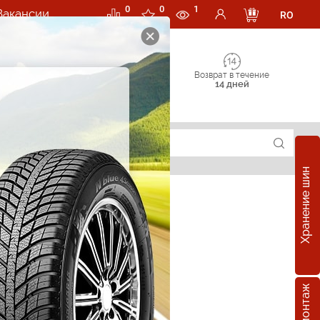
0
0
1
Вакансии
RO
Возврат в течение
14 дней
Хранение шин
е шины