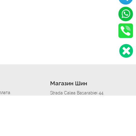
Магазин Шин
плата
Strada Calea Basarabiei 44
дит
Автосервис в кишиневе
омобилям
меры шин
Strada Calea Basarabiei 44
 по городам
ь
ояльности