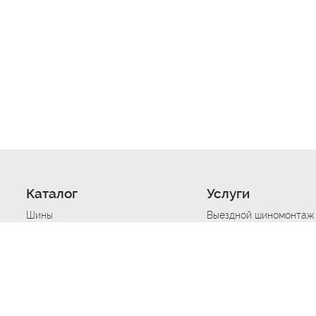
Каталог
Услуги
Шины
Выездной шиномонтаж
Диски
Хранение шин
Моторные масла
Сезонная смена шин
Аккумуляторы
Нарезка протектора ш
Аксессуары
Техпомощь при дтп
Автосигнализации
Техпомощь при застре
Подвоз топлива