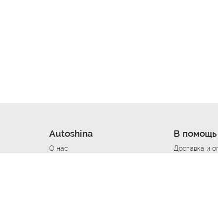
Autoshina
В помощь
О нас
Доставка и о
Новости
Купить в кре
Вакансии
Шины по авт
ин
Контакты
Все типораз
Политика возврата
Доставка шин
вании
Политика конфиденциальности
Полезно знат
Стать шинным поставщиком
Программа л