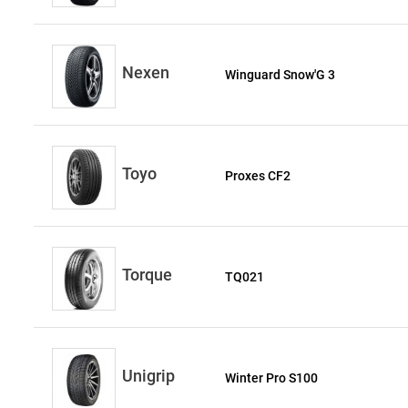
Nexen
Winguard Snow'G 3
Toyo
Proxes CF2
Torque
TQ021
Unigrip
Winter Pro S100