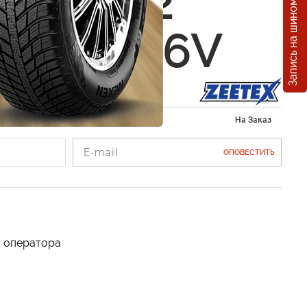
Запись на шиномонтаж
x ZT 102
0 R16 96V
 205/60 R16
На Заказ
ОПОВЕСТИТЬ
у оператора