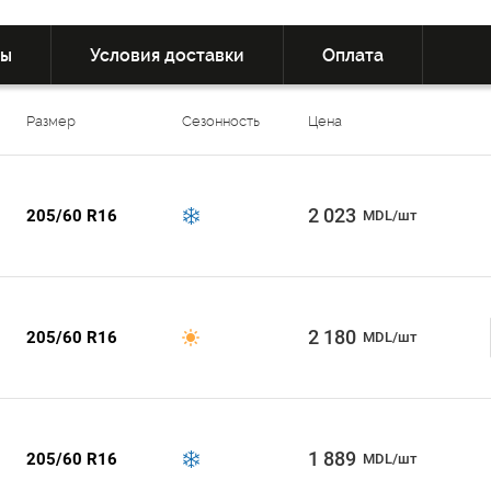
вы
Условия доставки
Оплата
Размер
Сезонность
Цена
2 023
205/60 R16
MDL/шт
2 180
205/60 R16
MDL/шт
1 889
205/60 R16
MDL/шт