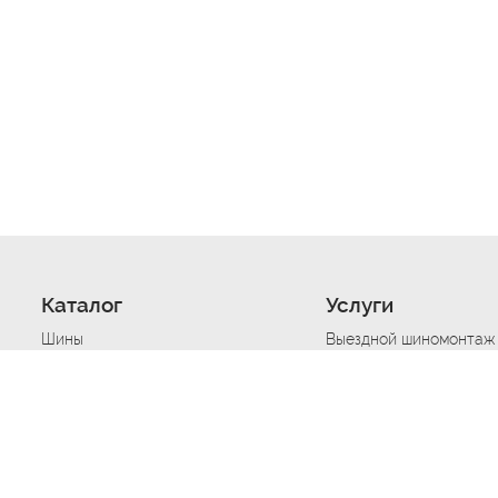
Каталог
Услуги
Шины
Выездной шиномонтаж
Диски
Хранение шин
Моторные масла
Сезонная смена шин
Аккумуляторы
Нарезка протектора ш
Аксессуары
Техпомощь при дтп
Автосигнализации
Техпомощь при застре
Подвоз топлива