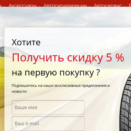
ы
Аксессуары
Автосигнализации
Автосервис
60 066 000
+373 60 608 000
ьный шиномонтаж 24/7
Автосервис в кишиневе
осуточно по всем
(Пн-Пт) с 9:00 - 19:00
Хотите
нам)
(Сб) 09:00-19:00
Strada Calea Basarabiei 44
Получить скидку 5 %
на первую покупку ?
eetex ZT 102 205/60 R16 96V
Подпишитесь на наши эксклюзивные предложения и
новости
Летни