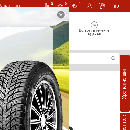
0
0
1
Вакансии
RO
Возврат в течение
14 дней
Хранение шин
е шины