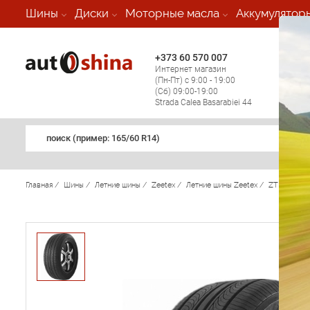
-
Шины
Диски
Моторные масла
Аккумулятор
+373 60 570 007
+373 
Интернет магазин
Мобил
(Пн-Пт) с 9:00 - 19:00
(кругл
(Сб) 09:00-19:00
регио
Strada Calea Basarabiei 44
поиск (примеp: 165/60 R14)
Главная
/
Шины
/
Летние шины
/
Zeetex
/
Летние шины Zeetex
/
ZT 102
/
Z