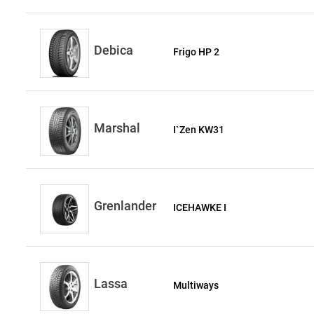
Debica
Frigo HP 2
Marshal
I`Zen KW31
Grenlander
ICEHAWKE I
Lassa
Multiways