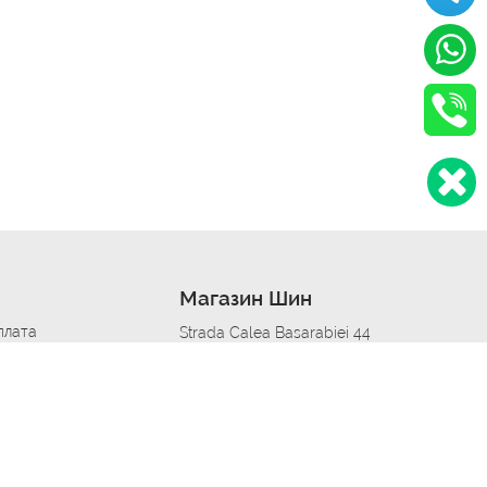
Магазин Шин
плата
Strada Calea Basarabiei 44
дит
Автосервис в кишиневе
омобилям
меры шин
Strada Calea Basarabiei 44
 по городам
ь
ояльности