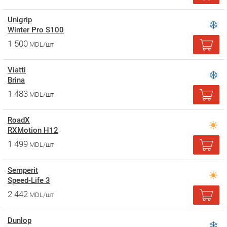
Unigrip
Winter Pro S100
1 500
MDL/шт
Viatti
Brina
1 483
MDL/шт
RoadX
RXMotion H12
1 499
MDL/шт
Semperit
Speed-Life 3
2 442
MDL/шт
Dunlop