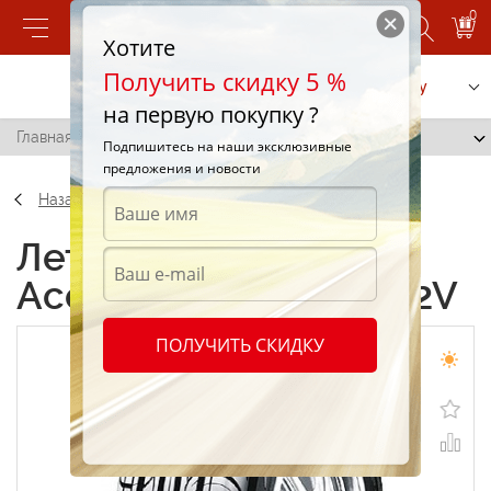
0
Хотите
Получить скидку 5 %
Позвонить
Заказать услугу
на первую покупку ?
Главная
/
Apollo Acelere 205/60 R16 92V
Подпишитесь на наши эксклюзивные
предложения и новости
Назад
Летние шины Apollo
Acelere 205/60 R16 92V
ПОЛУЧИТЬ СКИДКУ