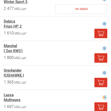
Winter Sport 5
2 477
MDL/шт
НА ЗАКАЗ
Debica
Frigo HP 2
1 610
MDL/шт
Marshal
I`Zen KW31
1 800
MDL/шт
Grenlander
ICEHAWKE I
1 365
MDL/шт
Lassa
Multiways
1 697
MDL/шт