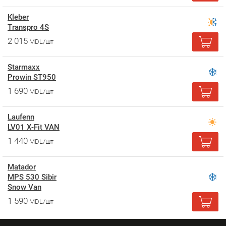
Kleber
Transpro 4S
2 015
MDL/шт
Starmaxx
Prowin ST950
1 690
MDL/шт
Laufenn
LV01 X-Fit VAN
1 440
MDL/шт
Matador
MPS 530 Sibir
Snow Van
1 590
MDL/шт