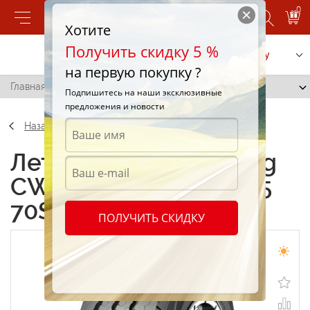
0
Хотите
Получить скидку 5 %
Позвонить
Заказать услугу
на первую покупку ?
Главная
/
Nankang CW-25 Van 195/70 R15 70S
Подпишитесь на наши эксклюзивные
предложения и новости
Назад
Летние шины Nankang
CW-25 Van 195/70 R15
70S
ПОЛУЧИТЬ СКИДКУ