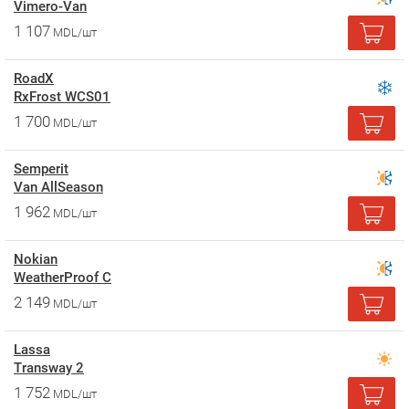
Vimero-Van
1 107
MDL/шт
RoadX
RxFrost WCS01
1 700
MDL/шт
Semperit
Van AllSeason
1 962
MDL/шт
Nokian
WeatherProof C
2 149
MDL/шт
Lassa
Transway 2
1 752
MDL/шт