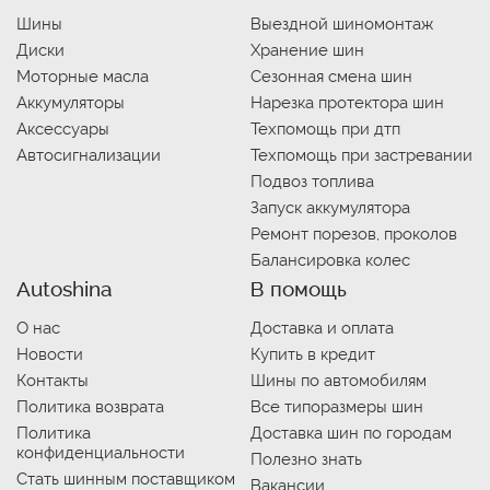
Шины
Выездной шиномонтаж
Диски
Хранение шин
Моторные масла
Сезонная смена шин
Аккумуляторы
Нарезка протектора шин
Аксессуары
Техпомощь при дтп
Автосигнализации
Техпомощь при застревании
Подвоз топлива
Запуск аккумулятора
Ремонт порезов, проколов
Балансировка колес
Autoshina
В помощь
О нас
Доставка и оплата
Новости
Купить в кредит
Контакты
Шины по автомобилям
Политика возврата
Все типоразмеры шин
Политика
Доставка шин по городам
конфиденциальности
Полезно знать
Стать шинным поставщиком
Вакансии