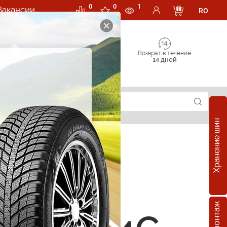
0
0
1
Вакансии
RO
Возврат в течение
14 дней
Хранение шин
е шины