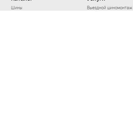
Шины
Выездной шиномонтаж
Диски
Хранение шин
Моторные масла
Сезонная смена шин
Аккумуляторы
Нарезка протектора ш
Аксессуары
Техпомощь при дтп
Автосигнализации
Техпомощь при застре
Подвоз топлива
Запуск аккумулятора
Ремонт порезов, проко
Балансировка колес