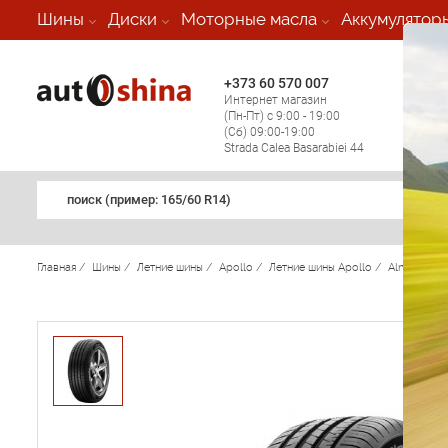
-
Шины
Диски
Моторные масла
Аккумулятор
+373 60 570 007
+373 
Интернет магазин
Мобил
(Пн-Пт) с 9:00 - 19:00
(кругл
(Сб) 09:00-19:00
регио
Strada Calea Basarabiei 44
поиск (примеp: 165/60 R14)
Главная
/
Шины
/
Летние шины
/
Apollo
/
Летние шины Apollo
/
Alnac 4G
/