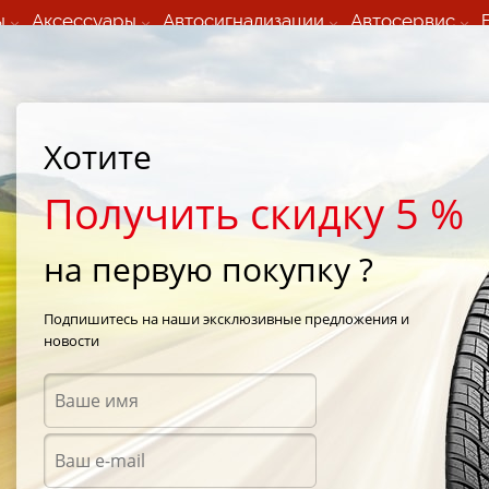
ы
Аксессуары
Автосигнализации
Автосервис
60 066 000
+373 60 608 000
ьный шиномонтаж 24/7
Автосервис в кишиневе
осуточно по всем
(Пн-Пт) с 9:00 - 19:00
Хотите
нам)
(Сб) 09:00-19:00
Strada Calea Basarabiei 44
Получить скидку 5 %
на первую покупку ?
Apollo Alnac 4G 195/60 R15 88V
Подпишитесь на наши эксклюзивные предложения и
новости
Летни