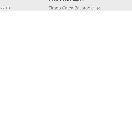
плата
Strada Calea Basarabiei 44
дит
Автосервис в кишиневе
омобилям
меры шин
Strada Calea Basarabiei 44
 по городам
ь
ояльности
Приложение Autoshina в твоем телефоне
дборщик автозапчастей
стер шиномонтажа -
 шиномонтаж
арщика
етейлинг центре
апельщик
зовщик
овик