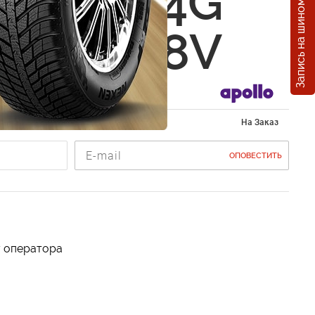
Запись на шиномонтаж
o Alnac 4G
0 R15 88V
 195/60 R15
На Заказ
ОПОВЕСТИТЬ
у оператора