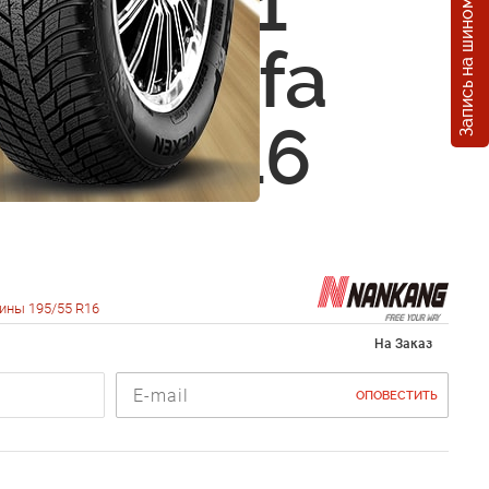
Запись на шиномонтаж
ng SN-1
r Runsafa
5/55 R16
ины 195/55 R16
На Заказ
ОПОВЕСТИТЬ