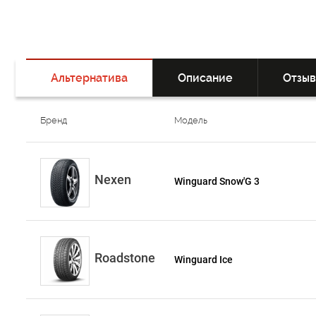
Альтернатива
Описание
Отзы
Бренд
Модель
Nexen
Winguard Snow'G 3
Roadstone
Winguard Ice