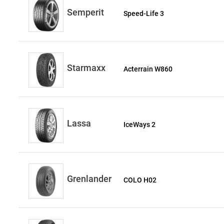
Semperit
Speed-Life 3
Starmaxx
Acterrain W860
Lassa
IceWays 2
Grenlander
COLO H02