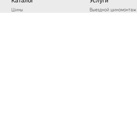
Каталог
Услуги
Шины
Выездной шиномонтаж
Диски
Хранение шин
Моторные масла
Сезонная смена шин
Аккумуляторы
Нарезка протектора ш
Аксессуары
Техпомощь при дтп
Автосигнализации
Техпомощь при застре
Подвоз топлива
Запуск аккумулятора
Ремонт порезов, проко
Балансировка колес