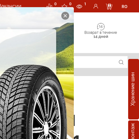
0
0
1
Вакансии
RO
Возврат в течение
14 дней
Хранение шин
е шины