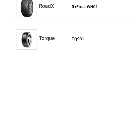
RoadX
RxFrost WH01
Torque
TQ901