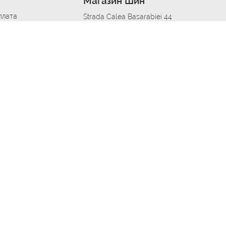
Магазин Шин
плата
Strada Calea Basarabiei 44
дит
Автосервис в кишиневе
омобилям
меры шин
Strada Calea Basarabiei 44
 по городам
ь
ояльности
Приложение Autoshina в твоем телефоне
дборщик автозапчастей
стер шиномонтажа -
 шиномонтаж
арщика
етейлинг центре
апельщик
зовщик
овик