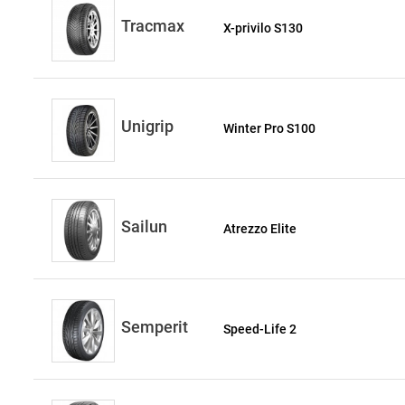
Tracmax
X-privilo S130
Unigrip
Winter Pro S100
Sailun
Atrezzo Elite
Semperit
Speed-Life 2