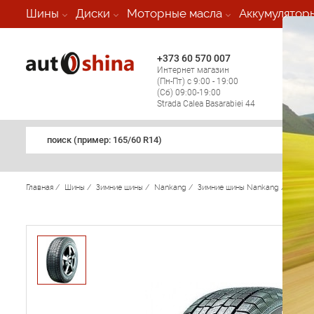
-
Шины
Диски
Моторные масла
Аккумулятор
+373 60 570 007
+373 
Интернет магазин
Мобил
(Пн-Пт) с 9:00 - 19:00
(кругл
(Сб) 09:00-19:00
регио
Strada Calea Basarabiei 44
поиск (примеp: 165/60 R14)
Главная
/
Шины
/
Зимние шины
/
Nankang
/
Зимние шины Nankang
/
SN-1 