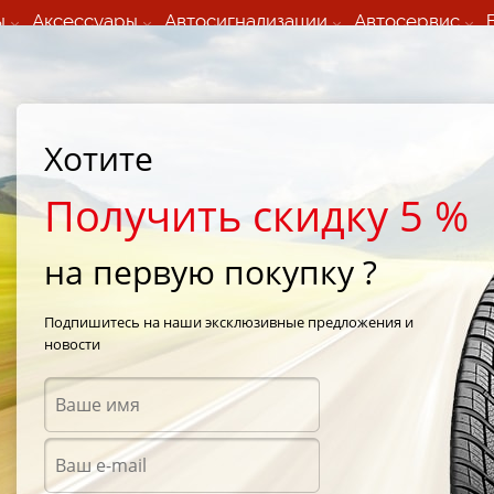
ы
Аксессуары
Автосигнализации
Автосервис
60 066 000
+373 60 608 000
ьный шиномонтаж 24/7
Автосервис в кишиневе
осуточно по всем
(Пн-Пт) с 9:00 - 19:00
Хотите
нам)
(Сб) 09:00-19:00
Strada Calea Basarabiei 44
Получить скидку 5 %
на первую покупку ?
Winter Runsafa MS
/
Nankang SN-1 Winter Runsafa MS 195/55 R16 87Q
Подпишитесь на наши эксклюзивные предложения и
новости
Зимни