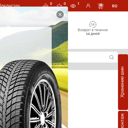
0
0
1
Вакансии
RO
Возврат в течение
14 дней
Хранение шин
е шины