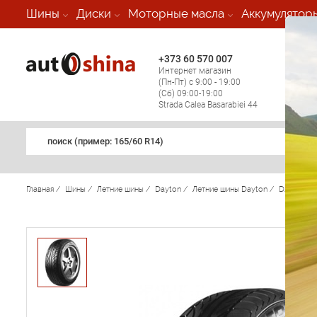
-
Шины
Диски
Моторные масла
Аккумулятор
+373 60 570 007
+373 
Интернет магазин
Мобил
(Пн-Пт) с 9:00 - 19:00
(кругл
(Сб) 09:00-19:00
регио
Strada Calea Basarabiei 44
поиск (примеp: 165/60 R14)
Главная
/
Шины
/
Летние шины
/
Dayton
/
Летние шины Dayton
/
D210
/
Da