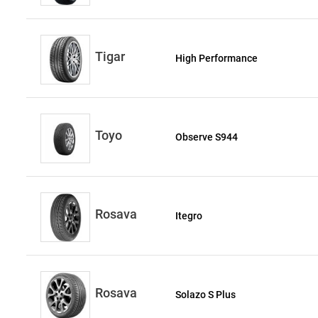
Tigar
High Performance
Toyo
Observe S944
Rosava
Itegro
Rosava
Solazo S Plus