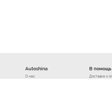
Autoshina
В помощь
О нас
Доставка и о
Новости
Купить в кре
Вакансии
Шины по авт
ин
Контакты
Все типораз
Политика возврата
Доставка шин
вании
Политика конфиденциальности
Полезно знат
Стать шинным поставщиком
Программа л