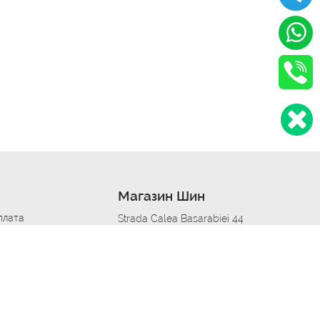
Магазин Шин
плата
Strada Calea Basarabiei 44
дит
Автосервис в кишиневе
омобилям
меры шин
Strada Calea Basarabiei 44
 по городам
ь
ояльности