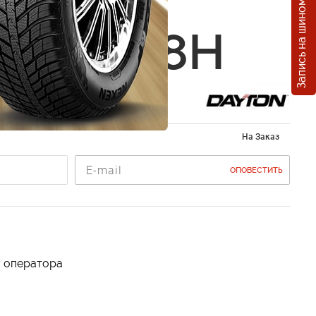
Запись на шиномонтаж
n D210
5 R15 88H
ы 185/65 R15
На Заказ
ОПОВЕСТИТЬ
у оператора