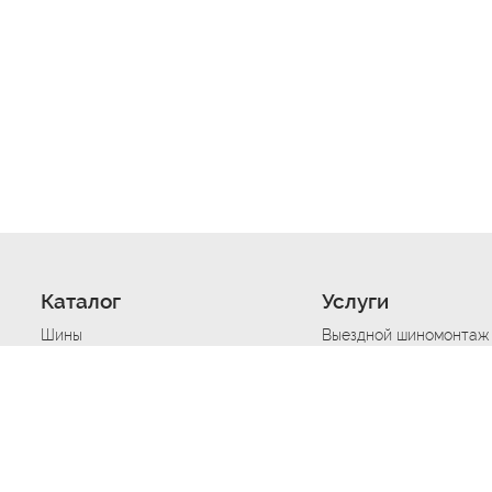
Каталог
Услуги
Шины
Выездной шиномонтаж
Диски
Хранение шин
Моторные масла
Сезонная смена шин
Аккумуляторы
Нарезка протектора ш
Аксессуары
Техпомощь при дтп
Автосигнализации
Техпомощь при застре
Подвоз топлива