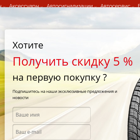
ы
Аксессуары
Автосигнализации
Автосервис
60 066 000
+373 60 608 000
ьный шиномонтаж 24/7
Автосервис в кишиневе
осуточно по всем
(Пн-Пт) с 9:00 - 19:00
Хотите
нам)
(Сб) 09:00-19:00
Strada Calea Basarabiei 44
Получить скидку 5 %
на первую покупку ?
yton D210 185/65 R15 88H
Подпишитесь на наши эксклюзивные предложения и
новости
Летни