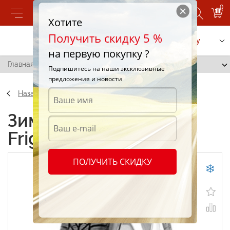
0
Хотите
Получить скидку 5 %
Позвонить
Заказать услугу
на первую покупку ?
Главная
/
Debica Frigo 2 175/65 R15 84T
Подпишитесь на наши эксклюзивные
предложения и новости
Назад
Зимние шины Debica
Frigo 2 175/65 R15 84T
ПОЛУЧИТЬ СКИДКУ