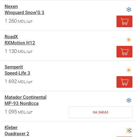
Nexen
Winguard Snow'G 3
1 260
MDL/шт
RoadX
RXMotion H12
1 130
MDL/шт
Semperit
Speed-Life 3
1 692
MDL/шт
Matador Continental
MP-93 Nordicca
1 095
MDL/шт
НА ЗАКАЗ
Kleber
Quadraxer 2