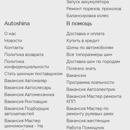
Запуск аккумулятора
Ремонт порезов, проколов
Балансировка колес
Autoshina
В помощь
О нас
Доставка и оплата
Новости
Купить в кредит
Контакты
Шины по автомобилям
Политика возврата
Все типоразмеры шин
Политика
Доставка шин по городам
конфиденциальности
Полезно знать
Стать шинным поставщиком
Вакансии
Вакансия Автомаляр
Программа лояльности
Вакансия Автослесарь
Вакансия Автоэлектрик
Вакансия Автомеханика
Вакансия Мастер ремонта
Вакансия Рихтовщик
КПП
Вакансия Подборщик
Вакансия Мастер по
автозапчастей
ремонту рулевых реек
Вакансия Мастер
Вакансия жестянщик
шиномонтажа - На
Работа Помощник