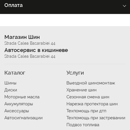
Оплата
Магазин Шин
Strada Calea Basarabiei 44
Автосервис в кишиневе
Strada Calea Basarabiei 44
Каталог
Услуги
Шины
Выездной шиномонтаж
Диски
Хранение шин
Моторные масла
Сезонная смена шин
Аккумуляторы
Нарезка протектора шин
Аксессуары
Техпомощь при дтп
Автосигнализации
Техпомощь при застревании
Подвоз топлива