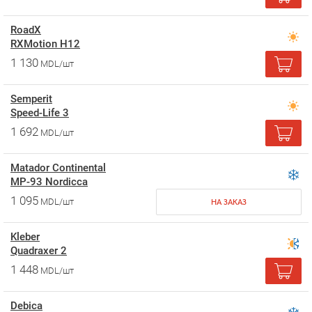
RoadX
RXMotion H12
1 130
MDL/шт
Semperit
Speed-Life 3
1 692
MDL/шт
Matador Continental
MP-93 Nordicca
1 095
MDL/шт
НА ЗАКАЗ
Kleber
Quadraxer 2
1 448
MDL/шт
Debica