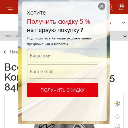
0
Хотите
Получить скидку 5 %
Позвонить
Заказать услугу
на первую покупку ?
Главная
/
Kormoran D 175/65 R15 84H
Подпишитесь на наши эксклюзивные
предложения и новости
Назад
Всесезонные шины
Kormoran D 175/65 R15
84H
ПОЛУЧИТЬ СКИДКУ