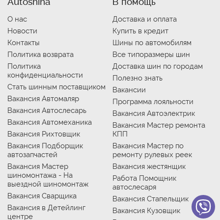
Autoshina
В помощь
О нас
Доставка и оплата
Новости
Купить в кредит
Контакты
Шины по автомобилям
Политика возврата
Все типоразмеры шин
Политика
Доставка шин по городам
конфиденциальности
Полезно знать
Стать шинным поставщиком
Вакансии
Вакансия Автомаляр
Программа лояльности
Вакансия Автослесарь
Вакансия Автоэлектрик
Вакансия Автомеханика
Вакансия Мастер ремонта
Вакансия Рихтовщик
КПП
Вакансия Подборщик
Вакансия Мастер по
автозапчастей
ремонту рулевых реек
Вакансия Мастер
Вакансия жестянщик
шиномонтажа - На
Работа Помощник
выездной шиномонтаж
автослесаря
Вакансия Сварщика
Вакансия Стапельщик
Вакансия в Детейлинг
Вакансия Кузовщик
центре