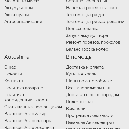
Моторные масла
Сезонная смена шин
Аккумуляторы
Нарезка протектора шин
Аксессуары
Техпомощь при дтп
Автосигнализации
Техпомощь при застревании
Подвоз топлива
Запуск аккумулятора
Ремонт порезов, проколов
Балансировка колес
Autoshina
В помощь
О нас
Доставка и оплата
Новости
Купить в кредит
Контакты
Шины по автомобилям
Политика возврата
Все типоразмеры шин
Политика
Доставка шин по городам
конфиденциальности
Полезно знать
Стать шинным поставщиком
Вакансии
Вакансия Автомаляр
Программа лояльности
Вакансия Автослесарь
Вакансия Автоэлектрик
Вакансия Автомеханика