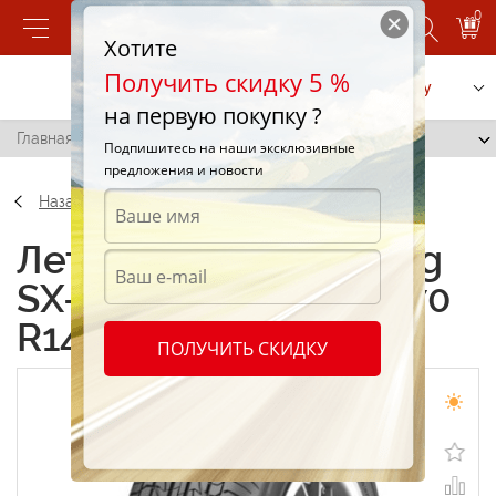
0
Хотите
Получить скидку 5 %
Позвонить
Заказать услугу
на первую покупку ?
Главная
/
Nankang SX-668 Comfort 165/70 R14 81H
Подпишитесь на наши эксклюзивные
предложения и новости
Назад
Летние шины Nankang
SX-668 Comfort 165/70
R14 81H
ПОЛУЧИТЬ СКИДКУ