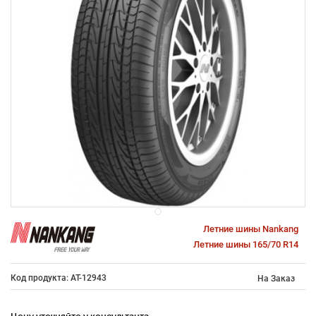
Летние шины Nankang
Летние шины 165/70 R14
Код продукта: AT-12943
На Заказ