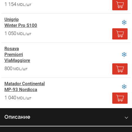
1 154
MDL/шт
Unigrip
Winter Pro S100
1 050
MDL/шт
Rosava
Premiorri
ViaMaggiore
800
MDL/шт
Matador Continental
MP-93 Nordicca
1 040
MDL/шт
Описание