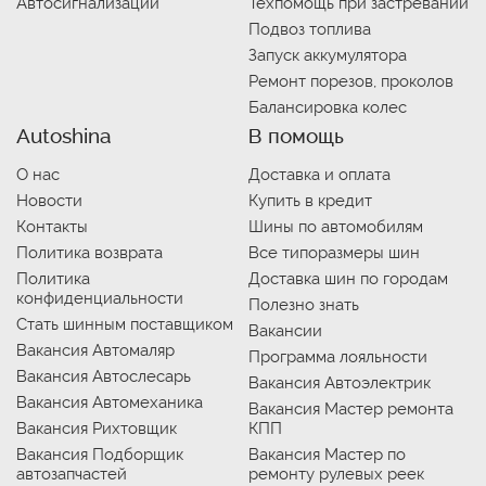
Автосигнализации
Техпомощь при застревании
Подвоз топлива
Запуск аккумулятора
Ремонт порезов, проколов
Балансировка колес
Autoshina
В помощь
О нас
Доставка и оплата
Новости
Купить в кредит
Контакты
Шины по автомобилям
Политика возврата
Все типоразмеры шин
Политика
Доставка шин по городам
конфиденциальности
Полезно знать
Стать шинным поставщиком
Вакансии
Вакансия Автомаляр
Программа лояльности
Вакансия Автослесарь
Вакансия Автоэлектрик
Вакансия Автомеханика
Вакансия Мастер ремонта
Вакансия Рихтовщик
КПП
Вакансия Подборщик
Вакансия Мастер по
автозапчастей
ремонту рулевых реек