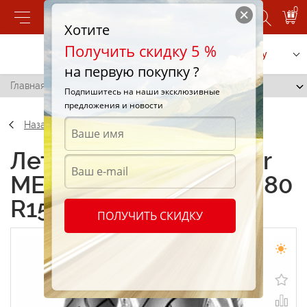
0
Хотите
Получить скидку 5 %
Позвонить
Заказать услугу
на первую покупку ?
Главная
/
Metzeler ME880 Marathon 150/80 R15 70V
Подпишитесь на наши эксклюзивные
предложения и новости
Назад
Летние шины Metzeler
ME880 Marathon 150/80
R15 70V
ПОЛУЧИТЬ СКИДКУ