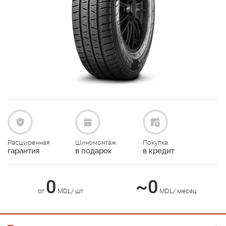
Расширенная
Шиномонтаж
Покупка
гарантия
в подарок
в кредит
0
~0
от
MDL/ шт
MDL/ месяц