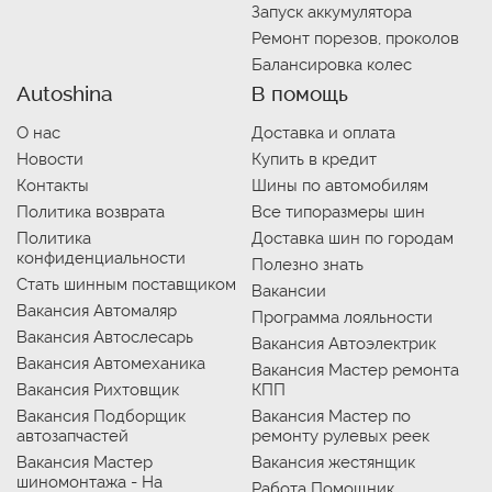
Запуск аккумулятора
Ремонт порезов, проколов
Балансировка колес
Autoshina
В помощь
О нас
Доставка и оплата
Новости
Купить в кредит
Контакты
Шины по автомобилям
Политика возврата
Все типоразмеры шин
Политика
Доставка шин по городам
конфиденциальности
Полезно знать
Стать шинным поставщиком
Вакансии
Вакансия Автомаляр
Программа лояльности
Вакансия Автослесарь
Вакансия Автоэлектрик
Вакансия Автомеханика
Вакансия Мастер ремонта
Вакансия Рихтовщик
КПП
Вакансия Подборщик
Вакансия Мастер по
автозапчастей
ремонту рулевых реек
Вакансия Мастер
Вакансия жестянщик
шиномонтажа - На
Работа Помощник