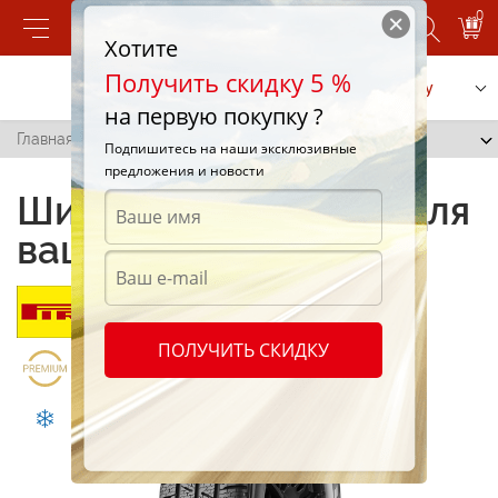
0
Хотите
Получить скидку 5 %
Позвонить
Заказать услугу
на первую покупку ?
Главная
/
Carrier Winter
Подпишитесь на наши эксклюзивные
предложения и новости
Шины Carrier Winter для
вашего автомобиля
ПОЛУЧИТЬ СКИДКУ