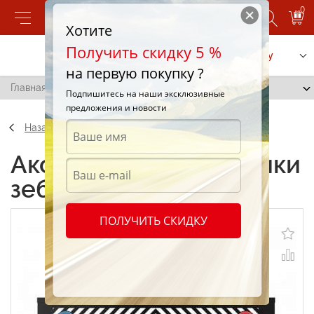
0
Хотите
Получить скидку 5 %
Позвонить
Заказать услугу
на первую покупку ?
Главная
/
Брызговики зебра 35x240см
Подпишитесь на наши эксклюзивные
предложения и новости
Назад
Аксессуары Брызговики
зебра 35x240см
ПОЛУЧИТЬ СКИДКУ