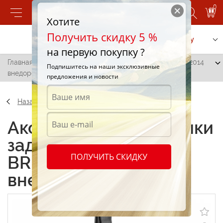
0
Хотите
Получить скидку 5 %
Позвонить
Заказать услугу
на первую покупку ?
Главная
/
Брызговики задние Novline BRILLIANCE V5, 2014
Подпишитесь на наши эксклюзивные
внедорожник 2 шт.
предложения и новости
Назад
Аксессуары Брызговики
задние Novline
ПОЛУЧИТЬ СКИДКУ
BRILLIANCE V5, 2014
внедорожник 2 шт.