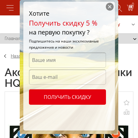
0
Хотите
Получить скидку 5 %
Позвонить
Заказать услугу
на первую покупку ?
Главная
/
Брызговики HQ глаза 35x240см
Подпишитесь на наши эксклюзивные
предложения и новости
Назад
Аксессуары Брызговики
HQ глаза 35x240см
ПОЛУЧИТЬ СКИДКУ