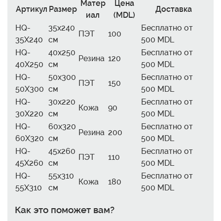
Матер
Цена
Артикул
Размер
Доставка
иал
(MDL)
HQ-
35x240
Бесплатно от
ПЭТ
100
35X240
см
500 MDL
HQ-
40x250
Бесплатно от
Резина
120
40X250
см
500 MDL
HQ-
50x300
Бесплатно от
ПЭТ
150
50X300
см
500 MDL
HQ-
30x220
Бесплатно от
Кожа
90
30X220
см
500 MDL
HQ-
60x320
Бесплатно от
Резина
200
60X320
см
500 MDL
HQ-
45x260
Бесплатно от
ПЭТ
110
45X260
см
500 MDL
HQ-
55x310
Бесплатно от
Кожа
180
55X310
см
500 MDL
Как это поможет вам?