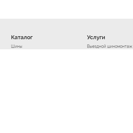
Каталог
Услуги
Шины
Выездной шиномонтаж
Диски
Хранение шин
Моторные масла
Сезонная смена шин
Аккумуляторы
Нарезка протектора ш
Аксессуары
Техпомощь при дтп
Автосигнализации
Техпомощь при застре
Подвоз топлива
Запуск аккумулятора
Ремонт порезов, проко
Балансировка колес