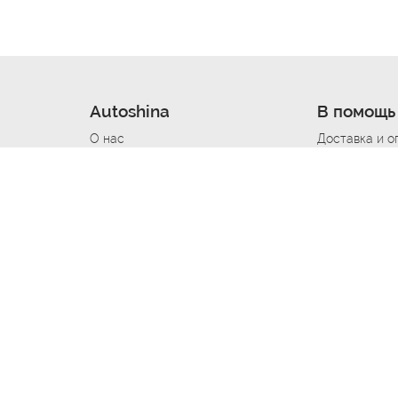
Autoshina
В помощь
О нас
Доставка и о
Новости
Купить в кре
Вакансии
Шины по авт
ин
Контакты
Все типораз
Политика возврата
Доставка шин
вании
Политика конфиденциальности
Полезно знат
Стать шинным поставщиком
Программа л
Вакансия Автомаляр
Вакансия По
лов
Вакансия Автослесарь
Вакансия Ма
На выездной
Вакансия Автомеханика
Вакансия Св
Вакансия Рихтовщик
Вакансия в Д
Вакансия Автоэлектрик
Вакансия Ст
Вакансия Мастер ремонта КПП
Вакансия Ку
Вакансия Мастер по ремонту