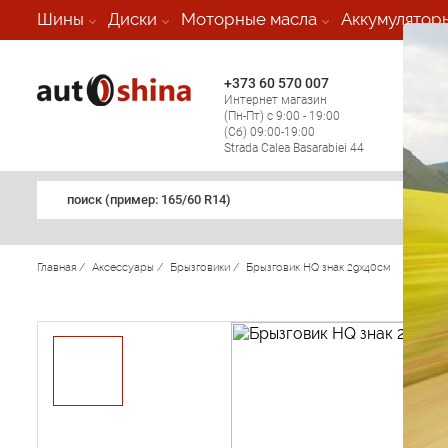
-
Шины
Диски
Моторные масла
Аккумулятор
+373 60 570 007
+373 
Интернет магазин
Мобил
(Пн-Пт) с 9:00 - 19:00
(кругл
(Сб) 09:00-19:00
регио
Strada Calea Basarabiei 44
поиск (примеp: 165/60 R14)
Главная
/
Аксессуары
/
Брызговики
/
Брызговик HQ знак 29x40см