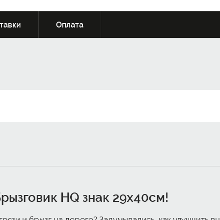
тавки
Оплата
рызговик HQ знак 29x40см
!
рязи и брызг на дороге? Задумывались, как улучшить в