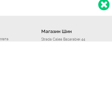
Магазин Шин
плата
Strada Calea Basarabiei 44
дит
Автосервис в кишиневе
омобилям
меры шин
Strada Calea Basarabiei 44
 по городам
ь
ояльности
Приложение Autoshina в твоем телефоне
дборщик автозапчастей
стер шиномонтажа -
 шиномонтаж
арщика
етейлинг центре
апельщик
зовщик