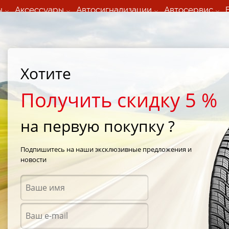
ы
Аксессуары
Автосигнализации
Автосервис
60 066 000
+373 60 608 000
ьный шиномонтаж 24/7
Автосервис в кишиневе
осуточно по всем
(Пн-Пт) с 9:00 - 19:00
Хотите
нам)
(Сб) 09:00-19:00
Strada Calea Basarabiei 44
Получить скидку 5 %
на первую покупку ?
Подпишитесь на наши эксклюзивные предложения и
новости
Аксес