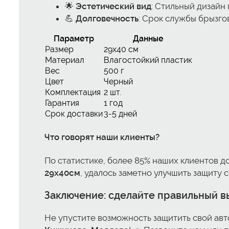
🌟
Эстетический вид
: Стильный дизайн
💪
Долговечность
: Срок службы брызго
Параметр
Данные
Размер
29x40 см
Материал
Влагостойкий пластик
Вес
500 г
Цвет
Черный
Комплектация
2 шт.
Гарантия
1 год
Срок доставки
3-5 дней
Что говорят наши клиенты?
По статистике, более 85% наших клиентов д
29x40см
, удалось заметно улучшить защиту 
Заключение: сделайте правильный в
Не упустите возможность защитить свой ав