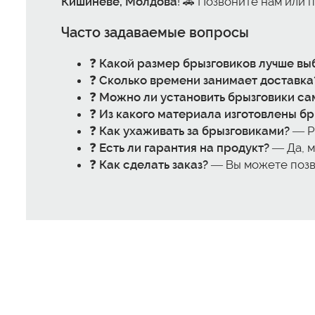
Кишиневе, Молдова
! 🚗 Позвоните нам или
Часто задаваемые вопросы
❓
Какой размер брызговиков лучше вы
❓
Сколько времени занимает доставка
❓
Можно ли установить брызговики са
❓
Из какого материала изготовлены бр
❓
Как ухаживать за брызговиками?
— Ре
❓
Есть ли гарантия на продукт?
— Да, м
❓
Как сделать заказ?
— Вы можете позво