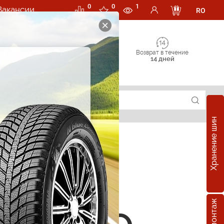
0
0
1
Вакансии
RO
Возврат в течение
14 дней
Хранение шин
суары