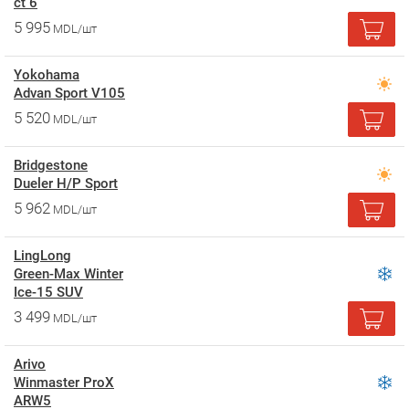
ct 6
5 995
MDL/шт
Yokohama
Advan Sport V105
5 520
MDL/шт
Bridgestone
Dueler H/P Sport
5 962
MDL/шт
LingLong
Green-Max Winter
Ice-15 SUV
3 499
MDL/шт
Arivo
Winmaster ProX
ARW5