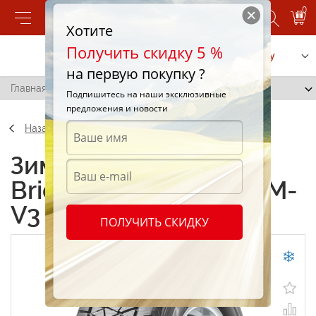
0
Хотите
Получить скидку 5 %
Позвонить
Заказать услугу
на первую покупку ?
Главная
/
Bridgestone Blizzak DM-V3 275/45 R20 110T
Подпишитесь на наши эксклюзивные
предложения и новости
Назад
Зимние шины
Bridgestone Blizzak DM-
V3 275/45 R20 110T
ПОЛУЧИТЬ СКИДКУ