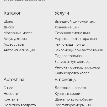
Каталог
Услуги
Шины
Выездной шиномонтаж
Диски
Хранение шин
Моторные масла
Сезонная смена шин
Аккумуляторы
Нарезка протектора шин
Аксессуары
Техпомощь при дтп
Автосигнализации
Техпомощь при застревании
Подвоз топлива
Запуск аккумулятора
Ремонт порезов, проколов
Балансировка колес
Autoshina
В помощь
О нас
Доставка и оплата
Новости
Купить в кредит
Контакты
Шины по автомобилям
Политика возврата
Все типоразмеры шин