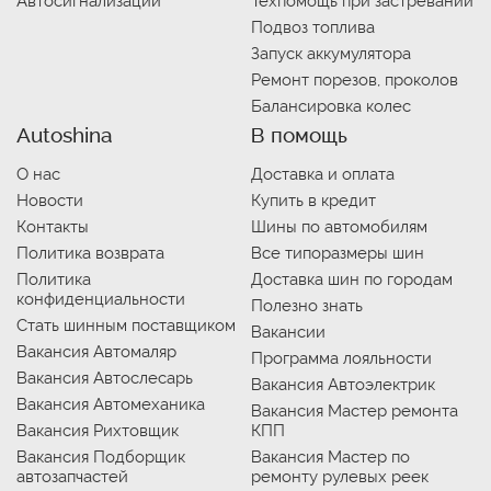
Автосигнализации
Техпомощь при застревании
Подвоз топлива
Запуск аккумулятора
Ремонт порезов, проколов
Балансировка колес
Autoshina
В помощь
О нас
Доставка и оплата
Новости
Купить в кредит
Контакты
Шины по автомобилям
Политика возврата
Все типоразмеры шин
Политика
Доставка шин по городам
конфиденциальности
Полезно знать
Стать шинным поставщиком
Вакансии
Вакансия Автомаляр
Программа лояльности
Вакансия Автослесарь
Вакансия Автоэлектрик
Вакансия Автомеханика
Вакансия Мастер ремонта
Вакансия Рихтовщик
КПП
Вакансия Подборщик
Вакансия Мастер по
автозапчастей
ремонту рулевых реек