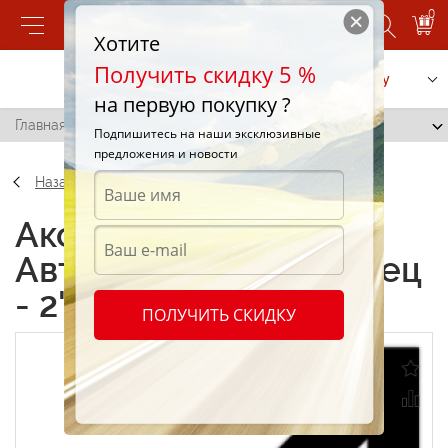
0
Хотите
Получить скидку 5 %
Позвонить
Заказать услугу
на первую покупку ?
Главная
/
Автонаклейки "Стрелец - 2"
Подпишитесь на наши эксклюзивные
предложения и новости
Назад
Аксессуары
Автонаклейки "Стрелец
- 2"
ПОЛУЧИТЬ СКИДКУ