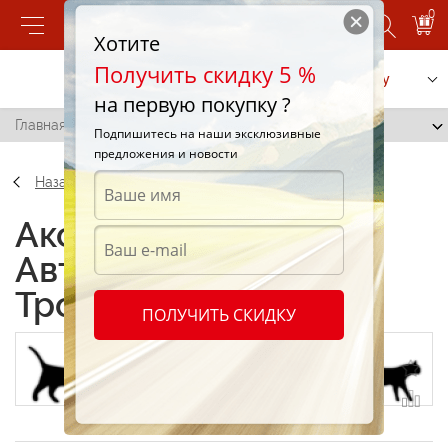
0
Хотите
Получить скидку 5 %
Позвонить
Заказать услугу
на первую покупку ?
Главная
/
Автонаклейки "Кошки Трофейные"
Подпишитесь на наши эксклюзивные
предложения и новости
Назад
Аксессуары
Автонаклейки "Кошки
Трофейные"
ПОЛУЧИТЬ СКИДКУ