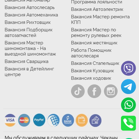
Вакансия Автомаляр
Программа лояльности
Вакансия Автослесарь
Вакансия Автоэлектрик
Вакансия Автомеханика
Вакансия Мастер ремонта
Вакансия Рихтовщик
КПП
Вакансия Подборщик
Вакансия Мастер по
автозапчастей
ремонту рулевых реек
Вакансия Мастер
Вакансия жестянщик
шиномонтажа - На
Работа Помощник
выездной шиномонтаж
автослесаря
Вакансия Сварщика
Вакансия Стапельщик
Вакансия в Детейлинг
Вакансия Кузовщик
центре
Вакансия ходовик
Мы обслуживаем в следующих районах: Чеканы,