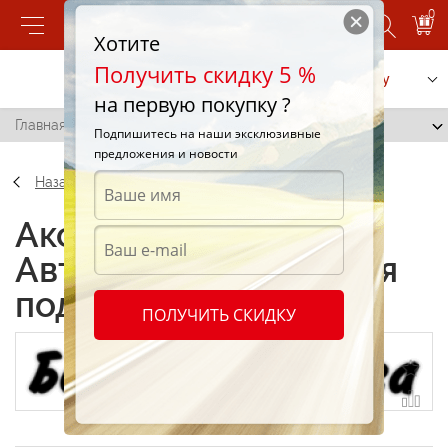
0
Хотите
Получить скидку 5 %
Позвонить
Заказать услугу
на первую покупку ?
Главная
/
Автонаклейки "Боевая подруга 002"
Подпишитесь на наши эксклюзивные
предложения и новости
Назад
Аксессуары
Автонаклейки "Боевая
подруга 002"
ПОЛУЧИТЬ СКИДКУ