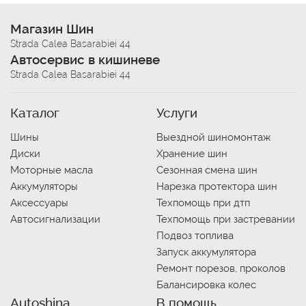
Магазин Шин
Strada Calea Basarabiei 44
Автосервис в кишиневе
Strada Calea Basarabiei 44
Каталог
Услуги
Шины
Выездной шиномонтаж
Диски
Хранение шин
Моторные масла
Сезонная смена шин
Аккумуляторы
Нарезка протектора шин
Аксессуары
Техпомощь при дтп
Автосигнализации
Техпомощь при застревании
Подвоз топлива
Запуск аккумулятора
Ремонт порезов, проколов
Балансировка колес
Autoshina
В помощь