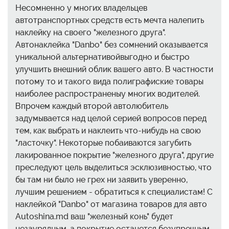
Несомненно у многих владельцев
автотранспортных средств есть мечта налепить
наклейку на своего "железного друга".
Автонаклейка "Danbo" без сомнений оказывается
уникальной альтернативойвыгодно и быстро
улучшить внешний облик вашего авто. В частности
потому то и такого вида полиграфиские товары
наиболее распространеныу многих водителей.
Впрочем каждый второй автолюбитель
задумывается над целой серией вопросов перед
тем, как выбрать и наклеить что-нибудь на свою
"ласточку". Некоторые побаиваются загубить
лакированное покрытие "железного друга", другие
преследуют цель выделиться эсклюзивностью, что
бы там ни было не грех ни заявить уверенно,
лучшим решением - обратиться к специалистам! С
наклейкой "Danbo" от магазина товаров для авто
Autoshina.md ваш "железный конь" будет
незаурядным, а покрытие останется безупречным.