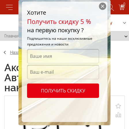
0
Хотите
Получить скидку 5 %
Позвонить
Заказать услугу
на первую покупку ?
Главная
/
Автомобильная наклейка "Danbo"
Подпишитесь на наши эксклюзивные
предложения и новости
Назад
Аксессуары
Автомобильная
наклейка "Danbo"
ПОЛУЧИТЬ СКИДКУ