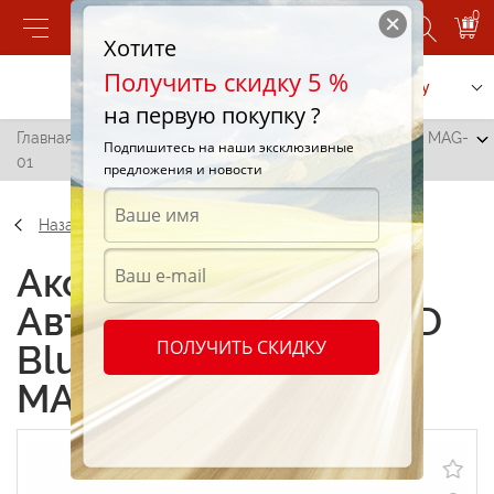
0
Хотите
Получить скидку 5 %
Позвонить
Заказать услугу
на первую покупку ?
Главная
/
Автомагнитолы без CD Bluetooth сенсорная MAG-
Подпишитесь на наши эксклюзивные
01
предложения и новости
Назад
Аксессуары
Автомагнитолы без CD
ПОЛУЧИТЬ СКИДКУ
Bluetooth сенсорная
MAG-01