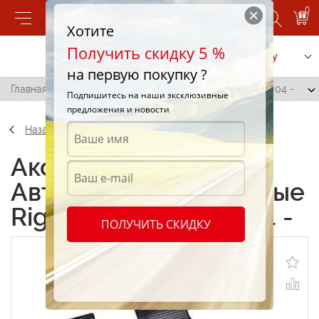
0
Хотите
Получить скидку 5 %
Позвонить
Заказать услугу
на первую покупку ?
Главная
/
Автоковрики резиновые Rigum для BMW X3 04 -
Подпишитесь на наши эксклюзивные
предложения и новости
Назад
Аксессуары
Автоковрики резиновые
Rigum для BMW X3 04 -
ПОЛУЧИТЬ СКИДКУ