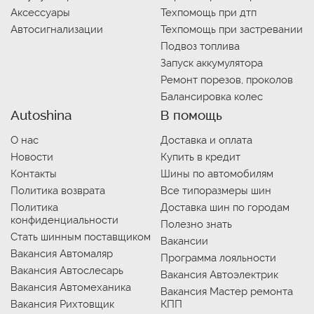
Аксессуары
Техпомощь при дтп
Автосигнализации
Техпомощь при застревании
Подвоз топлива
Запуск аккумулятора
Ремонт порезов, проколов
Балансировка колес
Autoshina
В помощь
О нас
Доставка и оплата
Новости
Купить в кредит
Контакты
Шины по автомобилям
Политика возврата
Все типоразмеры шин
Политика
Доставка шин по городам
конфиденциальности
Полезно знать
Стать шинным поставщиком
Вакансии
Вакансия Автомаляр
Программа лояльности
Вакансия Автослесарь
Вакансия Автоэлектрик
Вакансия Автомеханика
Вакансия Мастер ремонта
Вакансия Рихтовщик
КПП