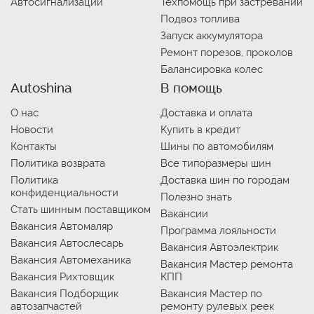
Автосигнализации
Техпомощь при застревании
Подвоз топлива
Запуск аккумулятора
Ремонт порезов, проколов
Балансировка колес
Autoshina
В помощь
О нас
Доставка и оплата
Новости
Купить в кредит
Контакты
Шины по автомобилям
Политика возврата
Все типоразмеры шин
Политика
Доставка шин по городам
конфиденциальности
Полезно знать
Стать шинным поставщиком
Вакансии
Вакансия Автомаляр
Программа лояльности
Вакансия Автослесарь
Вакансия Автоэлектрик
Вакансия Автомеханика
Вакансия Мастер ремонта
Вакансия Рихтовщик
КПП
Вакансия Подборщик
Вакансия Мастер по
автозапчастей
ремонту рулевых реек