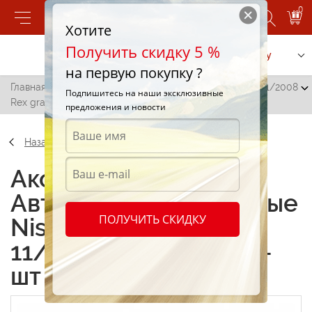
0
Хотите
Получить скидку 5 %
Позвонить
Заказать услугу
на первую покупку ?
Главная
/
Автоковрики резиновые Nissan Murano ab 11/2008
Подпишитесь на наши эксклюзивные
Rex graphit 3-шт (112121302)
предложения и новости
Назад
Аксессуары
Автоковрики резиновые
ПОЛУЧИТЬ СКИДКУ
Nissan Murano ab
11/2008 Rex graphit 3-
шт (112121302)