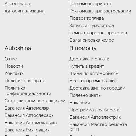
Аксессуары
Техпомощь при дтп
Автосигнализации
Техпомощь при застревании
Подвоз топлива
Запуск аккумулятора
Ремонт порезов, проколов
Балансировка колес
Autoshina
В помощь
О нас
Доставка и оплата
Новости
Купить в кредит
Контакты
Шины по автомобилям
Политика возврата
Все типоразмеры шин
Политика
Доставка шин по городам
конфиденциальности
Полезно знать
Стать шинным поставщиком
Вакансии
Вакансия Автомаляр
Программа лояльности
Вакансия Автослесарь
Вакансия Автоэлектрик
Вакансия Автомеханика
Вакансия Мастер ремонта
Вакансия Рихтовщик
КПП