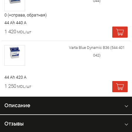
044)
0 (+справа, обратная)
44 Ah 440 A
1 420
MDL/шт
Varta Blue Dynamic B36 (544 401
042)
44 Ah 420 A
1 250
MDL/шт
Описание
Отзывы