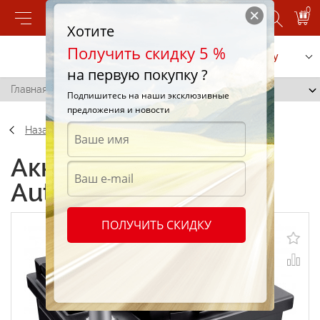
0
Хотите
Получить скидку 5 %
Позвонить
Заказать услугу
на первую покупку ?
Главная
/
Autopower A44-LB1
Подпишитесь на наши эксклюзивные
предложения и новости
Назад
Аккумуляторы
Autopower A44-LB1
ПОЛУЧИТЬ СКИДКУ