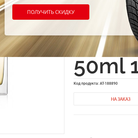
Арома
ПОЛУЧИТЬ СКИДКУ
Areon
New V
50ml 
Код продукта: AT-188890
НА ЗАКАЗ