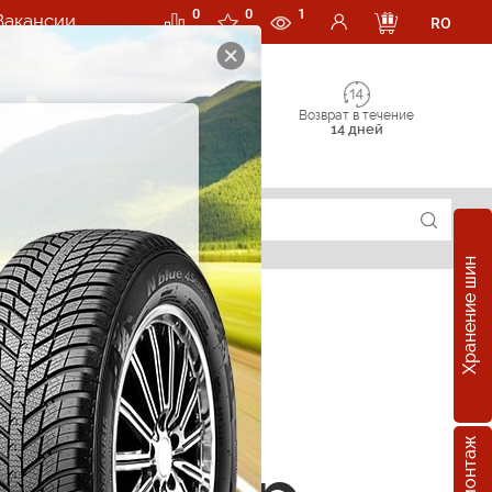
0
0
1
Вакансии
RO
Возврат в течение
14 дней
Хранение шин
суары