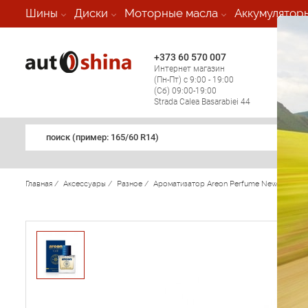
-
Шины
Диски
Моторные масла
Аккумулятор
+373 60 570 007
+373 
Интернет магазин
Мобил
(Пн-Пт) с 9:00 - 19:00
(кругл
(Сб) 09:00-19:00
регио
Strada Calea Basarabiei 44
поиск (примеp: 165/60 R14)
Главная
/
Аксессуары
/
Разное
/
Ароматизатор Areon Perfume New Verano A