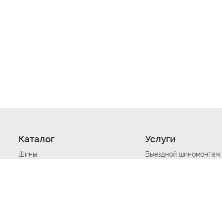
Каталог
Услуги
Шины
Выездной шиномонтаж
Диски
Хранение шин
Моторные масла
Сезонная смена шин
Аккумуляторы
Нарезка протектора ш
Аксессуары
Техпомощь при дтп
Автосигнализации
Техпомощь при застре
Подвоз топлива