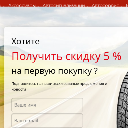
ы
Аксессуары
Автосигнализации
Автосервис
60 066 000
+373 60 608 000
ьный шиномонтаж 24/7
Автосервис в кишиневе
осуточно по всем
(Пн-Пт) с 9:00 - 19:00
Хотите
нам)
(Сб) 09:00-19:00
Strada Calea Basarabiei 44
Получить скидку 5 %
на первую покупку ?
zul 50ml 1шт
Подпишитесь на наши эксклюзивные предложения и
новости
Аксес