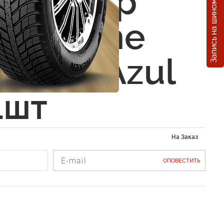
Запись на шиномонтаж
тизатор
 Perfume
erano Azul
1шт
На Заказ
ОПОВЕСТИТЬ