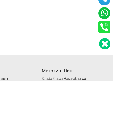
Магазин Шин
плата
Strada Calea Basarabiei 44
дит
Автосервис в кишиневе
омобилям
меры шин
Strada Calea Basarabiei 44
 по городам
ь
ояльности