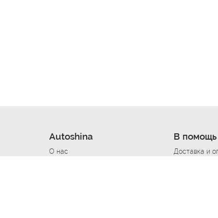
Autoshina
В помощь
О нас
Доставка и о
Новости
Купить в кре
Вакансии
Шины по авт
ин
Контакты
Все типораз
Политика возврата
Доставка шин
вании
Политика конфиденциальности
Полезно знат
Стать шинным поставщиком
Программа л