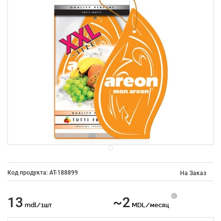
Код продукта: AT-188899
На Заказ
13
~2
mdl/1шт
MDL/месяц