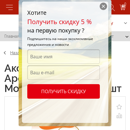
0
Хотите
Получить скидку 5 %
Позвонить
Заказать услугу
на первую покупку ?
Главная
/
Ароматизатор Areon Mon XXL (Tutti frutti) 1шт
Подпишитесь на наши эксклюзивные
предложения и новости
Назад
Аксессуары
Ароматизатор Areon
Mon XXL (Tutti frutti) 1шт
ПОЛУЧИТЬ СКИДКУ