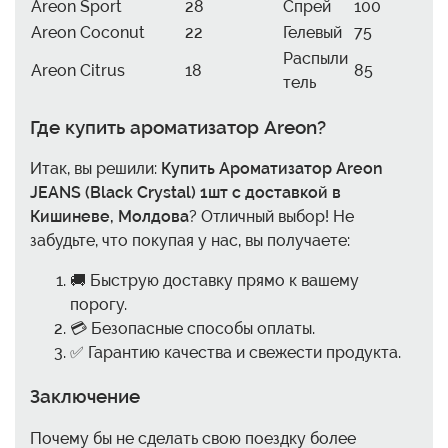
Areon Sport
28
Спрей
100
Areon Coconut
22
Гелевый
75
Распыли
Areon Citrus
18
85
тель
Где купить ароматизатор Areon?
Итак, вы решили:
Купить Ароматизатор Areon
JEANS (Black Crystal) 1шт с доставкой в
Кишиневе, Молдова
? Отличный выбор! Не
забудьте, что покупая у нас, вы получаете:
🚚 Быструю доставку прямо к вашему
порогу.
💳 Безопасные способы оплаты.
✅ Гарантию качества и свежести продукта.
Заключение
Почему бы не сделать свою поездку более