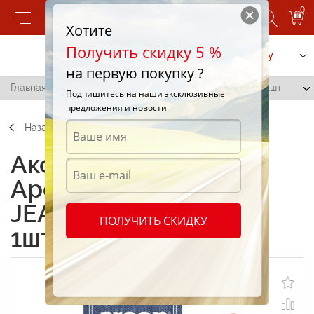
0
Хотите
Получить скидку 5 %
Позвонить
Заказать услугу
на первую покупку ?
Главная
/
Ароматизатор Areon JEANS (Black Crystal) 1шт
Подпишитесь на наши эксклюзивные
предложения и новости
Назад
Аксессуары
Ароматизатор Areon
JEANS (Black Crystal)
ПОЛУЧИТЬ СКИДКУ
1шт