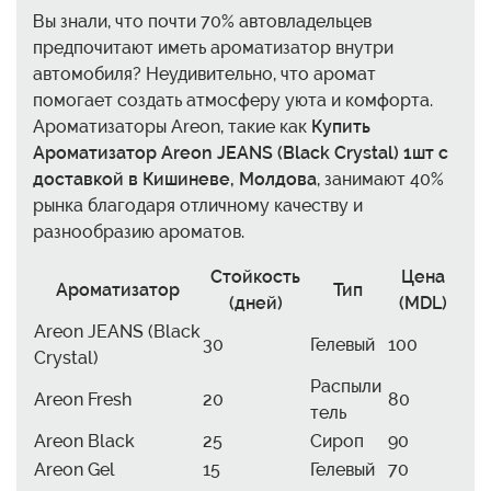
Вы знали, что почти 70% автовладельцев
предпочитают иметь ароматизатор внутри
автомобиля? Неудивительно, что аромат
помогает создать атмосферу уюта и комфорта.
Ароматизаторы Areon, такие как
Купить
Ароматизатор Areon JEANS (Black Crystal) 1шт с
доставкой в Кишиневе, Молдова
, занимают 40%
рынка благодаря отличному качеству и
разнообразию ароматов.
Стойкость
Цена
Ароматизатор
Тип
(дней)
(MDL)
Areon JEANS (Black
30
Гелевый
100
Crystal)
Распыли
Areon Fresh
20
80
тель
Areon Black
25
Сироп
90
Areon Gel
15
Гелевый
70