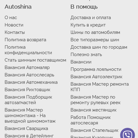
Autoshina
В помощь
О нас
Доставка и оплата
Новости
Купить в кредит
Контакты
Шины по автомобилям
Политика возврата
Все типоразмеры шин
Политика
Доставка шин по городам
конфиденциальности
Полезно знать
Стать шинным поставщиком
Вакансии
Вакансия Автомаляр
Программа лояльности
Вакансия Автослесарь
Вакансия Автоэлектрик
Вакансия Автомеханика
Вакансия Мастер ремонта
Вакансия Рихтовщик
КПП
Вакансия Подборщик
Вакансия Мастер по
автозапчастей
ремонту рулевых реек
Вакансия Мастер
Вакансия жестянщик
шиномонтажа - На
Работа Помощник
выездной шиномонтаж
автослесаря
Вакансия Сварщика
Вакансия Стапельщик
Вакансия в Детейлинг
Вакансия Кузовщик