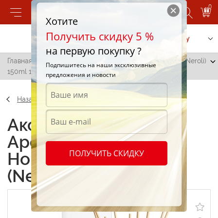
0
Хотите
Получить скидку 5 %
Позвонить
Заказать услугу
на первую покупку ?
Главная
/
Ароматизатор Areon Home Parfume Sticks (Neroli)
Подпишитесь на наши эксклюзивные
150ml 1шт
предложения и новости
Назад
Аксессуары
Ароматизатор Areon
ПОЛУЧИТЬ СКИДКУ
Home Parfume Sticks
(Neroli) 150ml 1шт