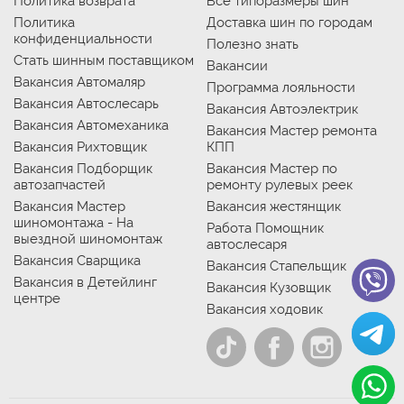
Политика возврата
Все типоразмеры шин
Политика
Доставка шин по городам
конфиденциальности
Полезно знать
Стать шинным поставщиком
Вакансии
Вакансия Автомаляр
Программа лояльности
Вакансия Автослесарь
Вакансия Автоэлектрик
Вакансия Автомеханика
Вакансия Мастер ремонта
Вакансия Рихтовщик
КПП
Вакансия Подборщик
Вакансия Мастер по
автозапчастей
ремонту рулевых реек
Вакансия Мастер
Вакансия жестянщик
шиномонтажа - На
Работа Помощник
выездной шиномонтаж
автослесаря
Вакансия Сварщика
Вакансия Стапельщик
Вакансия в Детейлинг
Вакансия Кузовщик
центре
Вакансия ходовик