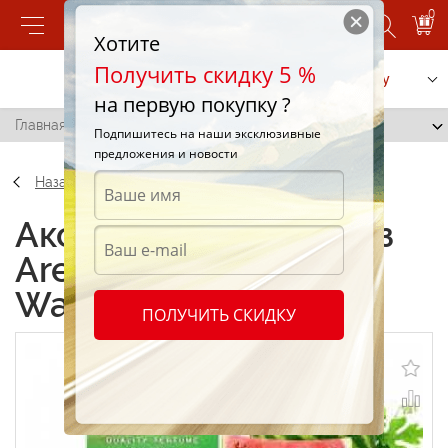
0
Хотите
Получить скидку 5 %
Позвонить
Заказать услугу
на первую покупку ?
Главная
/
Ароматиз Areon Pearls Watermelon
Подпишитесь на наши эксклюзивные
предложения и новости
Назад
Аксессуары Ароматиз
Areon Pearls
Watermelon
ПОЛУЧИТЬ СКИДКУ