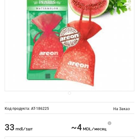
Код продукта: AT-186225
На Заказ
33
~4
mdl/1шт
MDL/месяц